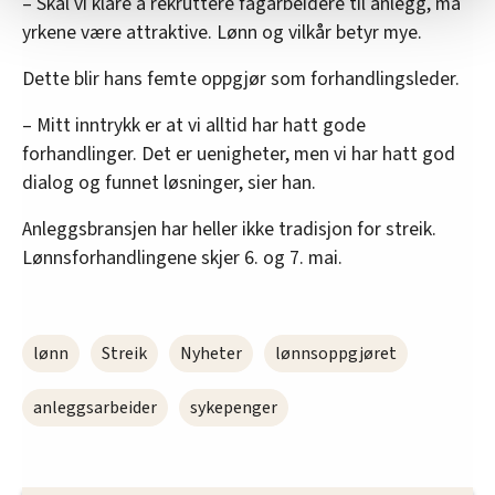
– Skal vi klare å rekruttere fagarbeidere til anlegg, må
Vi deler bare informasjon om hvordan du bruker
yrkene være attraktive. Lønn og vilkår betyr mye.
nettstedet med LO Medias egne samarbeidspartnere
Dette blir hans femte oppgjør som forhandlingsleder.
innenfor analyse og annonsering. Disse er angitt i
oversikten lengre ned på denne siden.
– Mitt inntrykk er at vi alltid har hatt gode
forhandlinger. Det er uenigheter, men vi har hatt god
dialog og funnet løsninger, sier han.
Anleggsbransjen har heller ikke tradisjon for streik.
Lønnsforhandlingene skjer 6. og 7. mai.
lønn
Streik
Nyheter
lønnsoppgjøret
anleggsarbeider
sykepenger