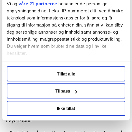
industriarbeider, som har en gjennomsnittlig årslønn
Vi og
våre 21 partnerne
behandler de personlige
på 638.000 kroner.
opplysningene dine, f.eks. IP-nummeret ditt, ved å bruke
teknologi som informasjonskapsler for å lagre og få
– Det er viktig å forklare hvorfor, understreker
tilgang til informasjon på enheten din, sånn at vi kan tilby
Presterud.
deg personlige annonser og innhold samt annonse- og
innholdsmåling, målgruppestatistikk og produktutvikling.
Anleggsarbeidere jobber lange dager, er mye borte fra
Du velger hvem som bruker dine data og i hvilke
hjemmet, og mange jobber i risikofylte omgivelser,
hensikter.
framhever han.
Under
mer info
kan du lese om hvordan dine personlige
– Det er knallhardt arbeid. De fortjener hver krone.
Tillat alle
data behandles og hvordan du kan velge hvordan de skal
brukes. Du kan hele tiden endre eller trekke tilbake ditt
samtykke fra erklæringen om informasjonskapsler.
Tilpass
Ikke tradisjon for streik
LO Medias publikasjoner frifagbevegelse.no, hk-nytt.no
Presterud fra Arbeidsmandsforbundet peker også på
Ikke tillat
og fontene.no bruker informasjonskapsler (cookies) for å
behovet for fagfolk framover, som et argument for
lære hvordan våre nettsider blir brukt slik at vi tilby
høyere lønn.
relevant innhold, tilpassede annonser og utarbeide
statistikk.