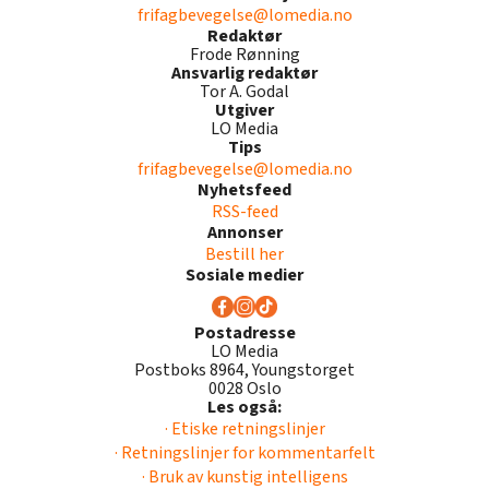
frifagbevegelse@lomedia.no
Redaktør
Frode Rønning
Ansvarlig redaktør
Tor A. Godal
Utgiver
LO Media
Tips
frifagbevegelse@lomedia.no
Nyhetsfeed
RSS-feed
Annonser
Bestill her
Sosiale medier
Postadresse
LO Media
Postboks 8964, Youngstorget
0028 Oslo
Les også:
· Etiske retningslinjer
· Retningslinjer for kommentarfelt
· Bruk av kunstig intelligens