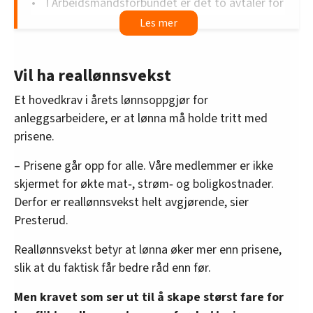
I Arbeidsmandsforbundet er det to avtaler for
anleggsarbeidere. Den ene er
overenskomsten for private anlegg
, der
arbeidsgiverne er organisert hos NHO
Vil ha reallønnsvekst
Byggenæringen.
De starter lønnsforhandlingene onsdag 6.
Et hovedkrav i årets lønnsoppgjør for
mai.
anleggsarbeidere, er at lønna må holde tritt med
På den andre avtalen,
prisene.
anleggsoverenskomsten for
– Prisene går opp for alle. Våre medlemmer er ikke
maskinentreprenører,
er arbeidsgiverne er
skjermet for økte mat‑, strøm‑ og boligkostnader.
organisert i Maskinentreprenørenes Forbund
Derfor er reallønnsvekst helt avgjørende, sier
(MEF).
Presterud.
Her starter lønnsforhandlingene tirsdag 19.
mai.
Reallønnsvekst betyr at lønna øker mer enn prisene,
slik at du faktisk får bedre råd enn før.
Totalt er det nesten 15.000 medlemmer i
Arbeidsmandsforbundet på disse to avtalene,
Men kravet som ser ut til å skape størst fare for
med rundt 7.500 på private anlegg, og