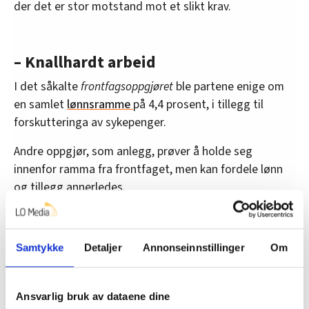
der det er stor motstand mot et slikt krav.
– Knallhardt arbeid
I det såkalte
frontfagsoppgjøret
ble partene enige om
en samlet
lønnsramme
på 4,4 prosent, i tillegg til
forskutteringa av sykepenger.
Andre oppgjør, som anlegg, prøver å holde seg
innenfor ramma fra frontfaget, men kan fordele lønn
og tillegg annerledes.
Nå har en anleggsarbeider en
garantert
minstelønnssats på 260,75 kroner i timen
. Men lønna
Samtykke
Detaljer
Annonseinnstillinger
Om
er som regel høyere, på grunn av lokale forhandlinger
på arbeidsplassen.
Ansvarlig bruk av dataene dine
En anleggsarbeider tjener i gjennomsnitt mer enn en