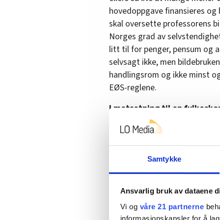
hovedoppgave finansieres og b
skal oversette professorens bil
Norges grad av selvstendighet
litt til for penger, pensum o
selvsagt ikke, men bildebruken g
handlingsrom og ikke minst og
EØS-reglene.
I motsetning til en fylkes
staten en budsjettmakt som 
og kanskje 150 ganger størr
Norge bestemmer selv skatter, 
blant mange andre offentlige 
Samtykke
men disse må i EØS-avtalen s
koordineringshensyn som vi har
Ansvarlig bruk av dataene d
bedre enn uten. De som ikke pa
Vi og
våre 21 partnerne
beha
enn silopreget juss.
informasjonskapsler for å lag