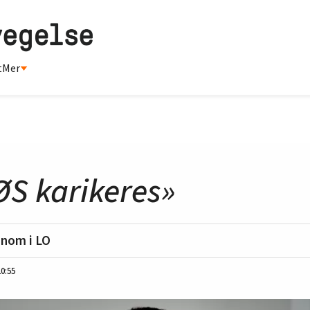
t
Mer
ØS karikeres»
onom i LO
10:55