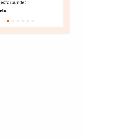
lesforbundet
Fellesforbundet avdeling
elv
10
Oslo