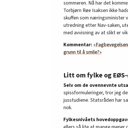
sommeren. Nå har det kommet 
Torbjørn Røe Isaksen ikke had
skuffen som næringsminister vå
utredning etter Nav-saken, u
med avvisning av at slikt er vi
Kommentar:
«Fagbevegelsen 
grunn til å smile?»
Litt om fylke og EØ
Selv om de ovennevnte uts
spissformuleringer, tror jeg d
jusstudiene. Statsråden har sag
nok.
Fylkesnivåets hovedoppgave
ellers så lite at mange mene