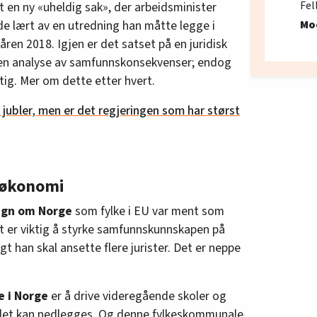
Fel
en ny «uheldig sak», der arbeidsminister
de lært av en utredning han måtte legge i
Mo
ren 2018. Igjen er det satset på en juridisk
ten analyse av samfunnskonsekvenser; endog
ktig. Mer om dette etter hvert.
jubler, men er det regjeringen som har størst
S-økonomi
agn om Norge
som fylke i EU var ment som
et er viktig å styrke samfunnskunnskapen på
t han skal ansette flere jurister. Det er neppe
 i Norge
er å drive videregående skoler og
r det kan nedlegges. Og denne fylkeskommunale