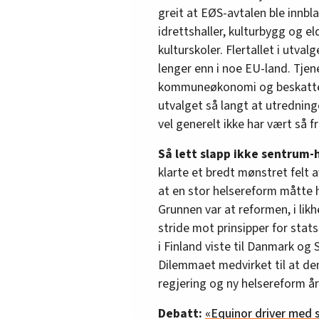
greit at EØS-avtalen ble innb
idrettshaller, kulturbygg og 
kulturskoler. Flertallet i utval
lenger enn i noe EU-land. Tjene
kommuneøkonomi og beskattes p
utvalget så langt at utredninge
vel generelt ikke har vært så
Så lett slapp ikke sentrum-h
klarte et bredt mønstret felt 
at en stor helsereform måtte 
Grunnen var at reformen, i likh
stride mot prinsipper for stat
i Finland viste til Danmark og
Dilemmaet medvirket til at den
regjering og ny helsereform åre
Debatt:
«Equinor driver med 