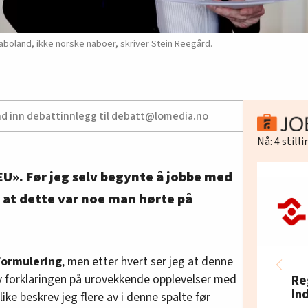
 naboland, ikke norske naboer, skriver Stein Reegård.
nd inn debattinnlegg til debatt@lomedia.no
Nå:
4
still
 EU». Før jeg selv begynte å jobbe med
 at dette var noe man hørte på
formulering
, men etter hvert ser jeg at denne
v forklaringen på urovekkende opplevelser med
Re
In
like beskrev jeg flere av i denne spalte før