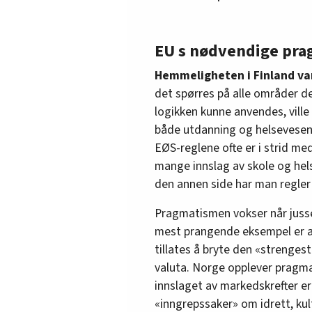
EU s nødvendige pr
Hemmeligheten i Finland var 
det spørres på alle områder de
logikken kunne anvendes, vill
både utdanning og helsevesen
EØS-reglene ofte er i strid med
mange innslag av skole og he
den annen side har man regler 
Pragmatismen vokser når juss
mest prangende eksempel er at 
tillates å bryte den «strenges
valuta. Norge opplever pragma
innslaget av markedskrefter er
«inngrepssaker» om idrett, kul