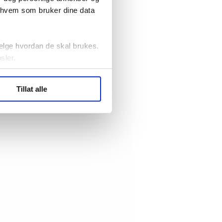
r hvem som bruker dine data
elge hvordan de skal brukes.
sler.
ler (cookies) for å lære
Tillat alle
ide statistikk.
artnere innenfor analyse og