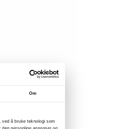
Om
, ved å bruke teknologi som
lby deg personlige annonser og