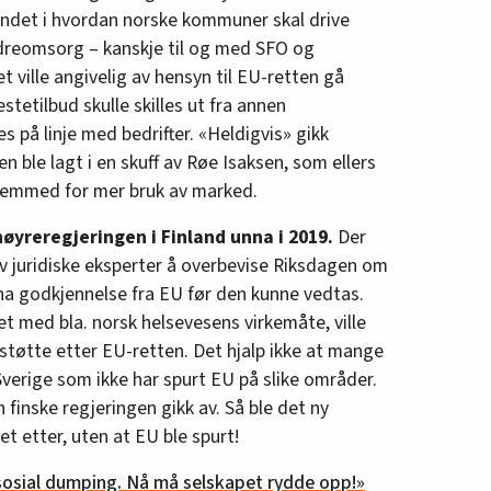
landet i hvordan norske kommuner skal drive
eldreomsorg – kanskje til og med SFO og
get ville angivelig av hensyn til EU-retten gå
stetilbud skulle skilles ut fra annen
å linje med bedrifter. «Heldigvis» gikk
n ble lagt i en skuff av Røe Isaksen, som ellers
 fremmed for mer bruk av marked.
øyreregjeringen i Finland unna i 2019.
Der
av juridiske eksperter å overbevise Riksdagen om
ha godkjennelse fra EU før den kunne vedtas.
et med bla. norsk helsevesens virkemåte, ville
sstøtte etter EU-retten. Det hjalp ikke at mange
 Sverige som ikke har spurt EU på slike områder.
 finske regjeringen gikk av. Så ble det ny
t etter, uten at EU ble spurt!
sosial dumping. Nå må selskapet rydde opp!»