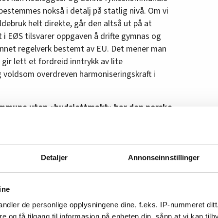
estemmes nokså i detalj på statlig nivå. Om vi
debruk helt direkte, går den altså ut på at
 i EØS tilsvarer oppgaven å drifte gymnas og
g annet regelverk bestemt av EU. Det mener man
ir lett et fordreid inntrykk av lite
 voldsom overdreven harmoniseringskraft i
kommune uten «budsjettmakt» har den norske
er cirka 50 ganger så stor som den EU har
e enn et teoretisk anslått EØS budsjett.
trygder, arbeidsliv og et hav av skoletilbud
tjenester. Det er EØS-regler på mange områder,
Detaljer
Annonseinnstillinger
ies å ha bakgrunn i økonomiske grensekryssende
 avtalt å anerkjenne fordi vår økonomi blir
ine
sser, kan vi i all hovedsak avstå. Da trengs mer
ndler de personlige opplysningene dine, f.eks. IP-nummeret ditt
re og få tilgang til informasjon på enheten din, sånn at vi kan ti