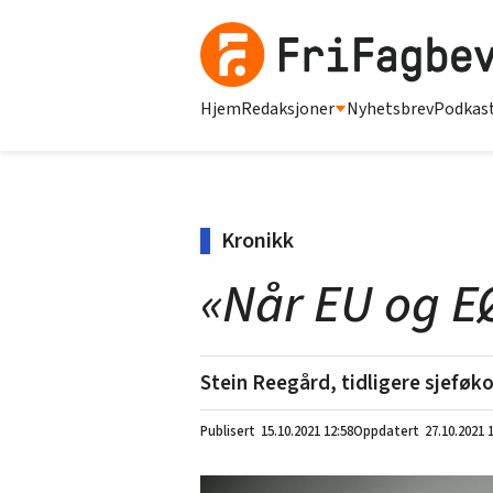
Hjem
Redaksjoner
Nyhetsbrev
Podkas
Kronikk
«Når EU og E
Stein Reegård, tidligere sjeføk
15.10.2021
12:58
27.10.2021 