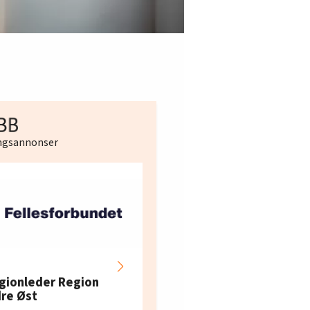
ingsannonser
Hotell- og
restaurantarbeidern
gionleder Region
e i Oslo og Akershus
dre Øst
søker ny kontorlede