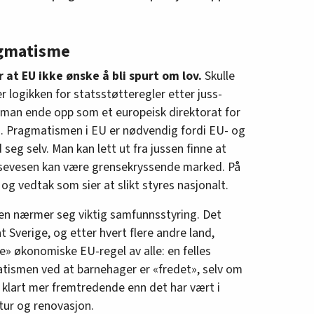
agmatisme
at EU ikke ønske å bli spurt om lov.
Skulle
r logikken for statsstøtteregler etter juss-
e man ende opp som et europeisk direktorat for
. Pragmatismen i EU er nødvendig fordi EU- og
 seg selv. Man kan lett ut fra jussen finne at
lsevesen kan være grensekryssende marked. På
og vedtak som sier at slikt styres nasjonalt.
en nærmer seg viktig samfunnsstyring. Det
Sverige, og etter hvert flere andre land,
te» økonomiske EU-regel av alle: en felles
tismen ved at barnehager er «fredet», selv om
 klart mer fremtredende enn det har vært i
tur og renovasjon.