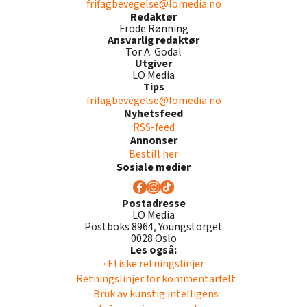
frifagbevegelse@lomedia.no
Redaktør
Frode Rønning
Ansvarlig redaktør
Tor A. Godal
Utgiver
LO Media
Tips
frifagbevegelse@lomedia.no
Nyhetsfeed
RSS-feed
Annonser
Bestill her
Sosiale medier
Postadresse
LO Media
Postboks 8964, Youngstorget
0028 Oslo
Les også:
· Etiske retningslinjer
· Retningslinjer for kommentarfelt
· Bruk av kunstig intelligens