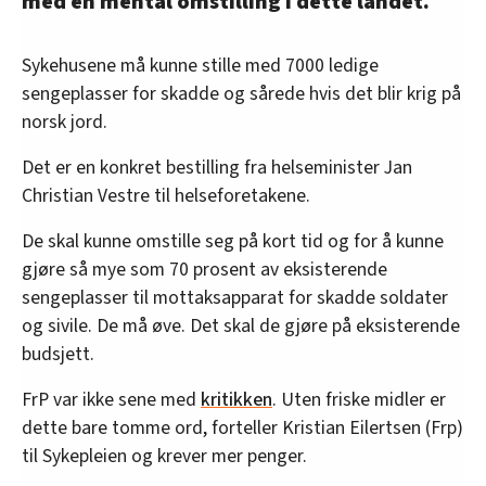
med en mental omstilling i dette landet.
Sykehusene må kunne stille med 7000 ledige
sengeplasser for skadde og sårede hvis det blir krig på
norsk jord.
Det er en konkret bestilling fra helseminister Jan
Christian Vestre til helseforetakene.
De skal kunne omstille seg på kort tid og for å kunne
gjøre så mye som 70 prosent av eksisterende
sengeplasser til mottaksapparat for skadde soldater
og sivile. De må øve. Det skal de gjøre på eksisterende
budsjett.
FrP var ikke sene med
kritikken
. Uten friske midler er
dette bare tomme ord, forteller Kristian Eilertsen (Frp)
til Sykepleien og krever mer penger.