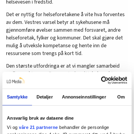
helsevesen i fredstid.
Det er nyttig for helseforetakene å vite hva forventes
av dem. Vestres varsel betyr at sykehusene må
gjennomføre øvelser sammen med forsvaret, andre
helseforetak, fylker og kommuner. Det skal gjøre det
mulig å utveksle kompetanse og hente inn de
ressursene som trengs på kort tid.
Den største utfordringa er at vi mangler samarbeid
mellom sektorene. Forsvaret gjør sitt, helsesektoren
sitt, kommunene sitt og fylkene sitt. Det er lite
overlapp. Øvelse for krise, vil gjøre samhandling i
fredstid bedre.
Samtykke
Detaljer
Annonseinnstillinger
Om
Hvor forberedt er helseforetakene i sør til å
samarbeide med forsvaret? Hvordan skal vi få ned
Ansvarlig bruk av dataene dine
tersklene mellom etatene, mellom
Vi og
våre 21 partnerne
behandler de personlige
departementene, mellom landsdelene, mellom