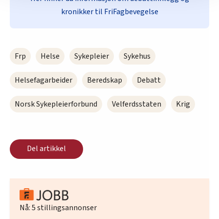
nettstedet med LO Medias egne samarbeidspartnere
kronikker til FriFagbevegelse
innenfor analyse og annonsering. Disse er angitt i
oversikten lengre ned på denne siden.
Frp
Helse
Sykepleier
Sykehus
Helsefagarbeider
Beredskap
Debatt
Norsk Sykepleierforbund
Velferdsstaten
Krig
Del artikkel
Nå:
5
stillingsannonser