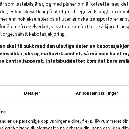
 år som lastebilsjåfør, og med planer om å fortsette med det
der, er han likevel klar på at et godt regelverk langt fra er n
 mer enn nok eksempler på at utenlandske transportører er s
for å omgå regelverket, slik at de kan fortsette å kjøre trans
 Norge, såkalt kabotasjekjøring.
an skal få bukt med den ulovlige delen av kabotasjekjø
reinspikka juks og mafiavirksomhet, så må man ha et m
ere kontrollapparat. I statsbudsjettet kom det bare små
 skuffet.
nn:
EU har avgjort framtiden til europeiske lastebilsjåfører: –
evegelsen
Detaljer
Annonseinnstillinger
ukses det
ine
r regelverket at en lastebil som kommer fra utlandet, med last
ndler de personlige opplysningene dine, f.eks. IP-nummeret ditt
re og få tilgang til informasjon på enheten din, sånn at vi kan ti