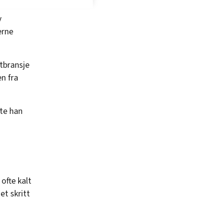
v
erne
rtbransje
en fra
lte han
ofte kalt
et skritt