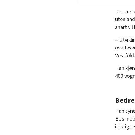
Det er sp
utenland
snart vil
– Utvikl
overlever
Vestfold
Han kjør
400 vogn
Bedre 
Han syne
EUs mobi
i riktig r