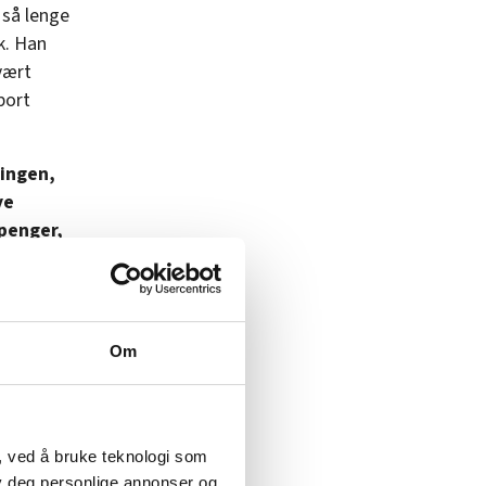
 så lenge
ok. Han
vært
port
ringen,
ye
penger,
 En seier
Om
 inn til
, ved å bruke teknologi som
lby deg personlige annonser og