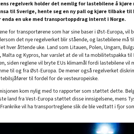
ns regelverk holder det nemlig for lastebilene å kjøre 
nsa til Sverige, hente seg en ny pall og kjøre tilbake til
or enda en uke med transportoppdrag internt i Norge.
ne for transportørene som har sine baser i Øst-Europa, vil bl
ersom det nye regelverket blir stående, og lastebilene må til
et hver åttende uke. Land som Litauen, Polen, Ungarn, Bulga
Malta og Kypros, har varslet at de vil ta mobilitetspakka til
n, siden reglene vil bryte EUs klimamål fordi lastebilene vil
mme til og fra Øst-Europa. De mener også regelverket diskri
tebilsjåfører til fordel for de vesteuropeiske.
sjonen kom nylig med to rapporter som støttet dette. Belg
te land fra Vest-Europa støttet disse innsigelsene, mens Ty
 Frankrike vil ha transportreglene slik de ble vedtatt i fjor s