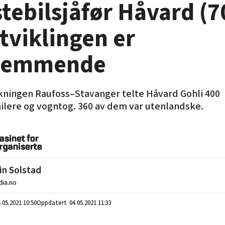
tebilsjåfør Håvard (7
tviklingen er
remmende
kningen Raufoss–Stavanger telte Håvard Gohli 400
ilere og vogntog. 360 av dem var utenlandske.
in Solstad
ia.no
.05.2021
10:50
04.05.2021 11:33