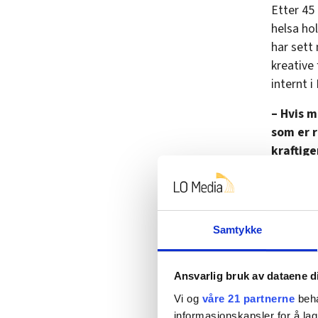
Etter 45
helsa hol
har sett
kreative 
internt i
– Hvis m
som er 
kraftig
sier han
Bakgru
for fagb
Samtykke
Slik j
Ansvarlig bruk av dataene d
I dag sie
Vi og
våre 21 partnerne
beha
informasjonskapsler for å lag