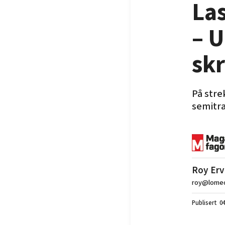
Las
– U
sk
På stre
semitra
Roy Erv
roy@lomed
04