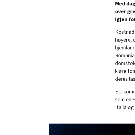
Med dage
over gre
igjen f
Kostnade
høyere, d
hjemland
Romania, 
domstole
kjøre to
deres las
EU-kommi
som enes
Italia og