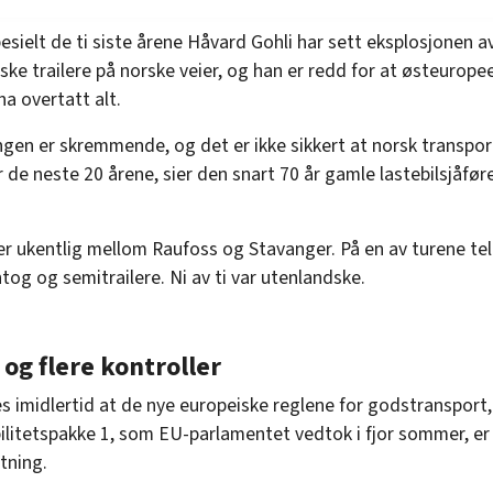
esielt de ti siste årene Håvard Gohli har sett eksplosjonen a
ske trailere på norske veier, og han er redd for at østeurope
 ha overtatt alt.
ingen er skremmende, og det er ikke sikkert at norsk transpo
 de neste 20 årene, sier den snart 70 år gamle lastebilsjåfør
.
er ukentlig mellom Raufoss og Stavanger. På en av turene te
tog og semitrailere. Ni av ti var utenlandske.
og flere kontroller
s imidlertid at de nye europeiske reglene for godstransport, 
litetspakke 1, som EU-parlamentet vedtok i fjor sommer, er 
etning.