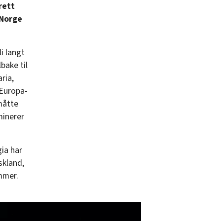
rett
 Norge
i langt
bake til
ria,
 Europa-
 måtte
minerer
ia har
skland,
ommer.