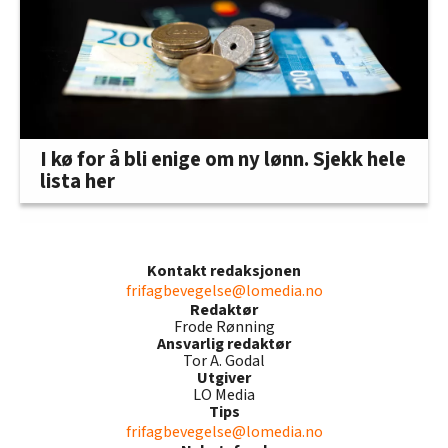
I kø for å bli enige om ny lønn. Sjekk hele
lista her
Kontakt redaksjonen
frifagbevegelse@lomedia.no
Redaktør
Frode Rønning
Ansvarlig redaktør
Tor A. Godal
Utgiver
LO Media
Tips
frifagbevegelse@lomedia.no