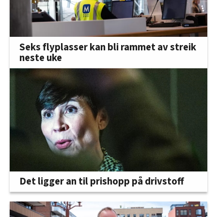
Seks flyplasser kan bli rammet av streik
neste uke
Det ligger an til prishopp på drivstoff