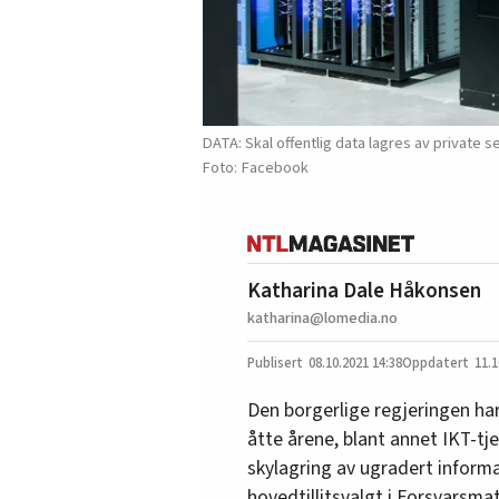
DATA: Skal offentlig data lagres av private se
Facebook
Katharina Dale Håkonsen
katharina@lomedia.no
08.10.2021
14:38
11.1
Den borgerlige regjeringen har 
åtte årene, blant annet IKT-tje
skylagring av ugradert informa
hovedtillitsvalgt i Forsvarsmater