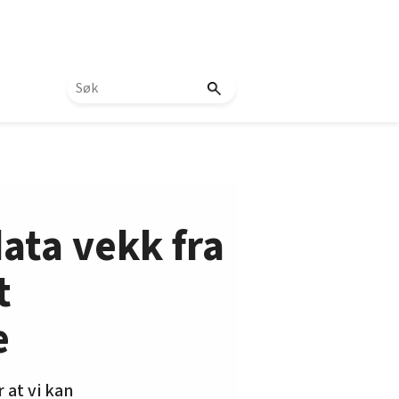
data vekk fra
t
e
 at vi kan