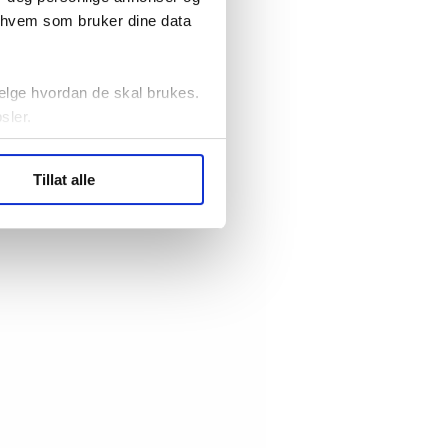
r hvem som bruker dine data
elge hvordan de skal brukes.
sler.
ler (cookies) for å lære
Tillat alle
ide statistikk.
artnere innenfor analyse og