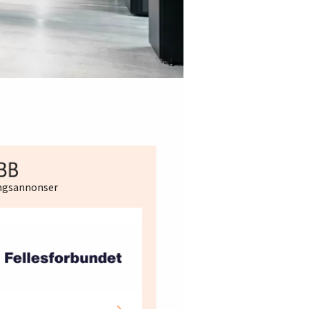
ingsannonser
Hotell- og