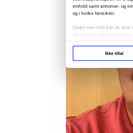
innhold samt annonse- og inn
og i hvilke hensikter.
Under
mer info
kan du lese 
Du kan hele tiden endre eller
LO Medias publikasjoner frif
Ikke tillat
hvordan våre nettsider blir br
Vi deler bare informasjon o
annonsering. Disse er angitt