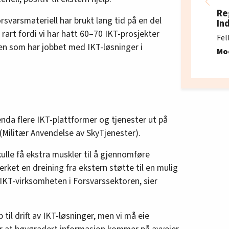
Re
rsvarsmateriell har brukt lang tid på en del
In
 rart fordi vi har hatt 60–70 IKT-prosjekter
Fel
en som har jobbet med IKT-løsninger i
Mo
enda flere IKT-plattformer og tjenester ut på
(Militær Anvendelse av SkyTjenester).
kulle få ekstra muskler til å gjennomføre
rket en dreining fra ekstern støtte til en mulig
v IKT-virksomheten i Forsvarssektoren, sier
lp til drift av IKT-løsninger, men vi må eie