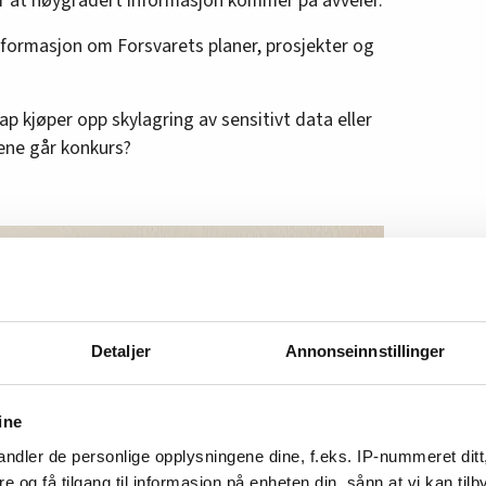
or at høygradert informasjon kommer på avveier.
formasjon om Forsvarets planer, prosjekter og
ap kjøper opp skylagring av sensitivt data eller
ene går konkurs?
Detaljer
Annonseinnstillinger
ine
ndler de personlige opplysningene dine, f.eks. IP-nummeret ditt
re og få tilgang til informasjon på enheten din, sånn at vi kan ti