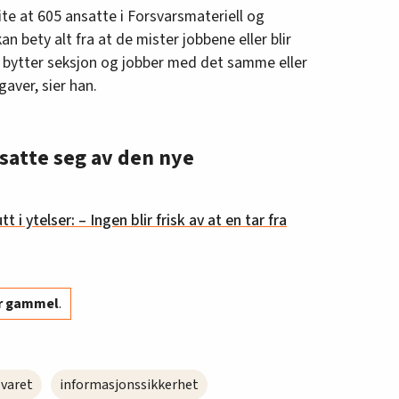
vite at 605 ansatte i Forsvarsmateriell og
an bety alt fra at de mister jobbene eller blir
e bytter seksjon og jobber med det samme eller
gaver, sier han.
satte seg av den nye
t i ytelser: – Ingen blir frisk av at en tar fra
år gammel
.
svaret
informasjonssikkerhet