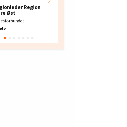
restaurantarbeidern
gionleder Region
e i Oslo og Akershus
dre Øst
søker ny kontorlede
lesforbundet
Fellesforbundet avdeling
elv
10
Oslo