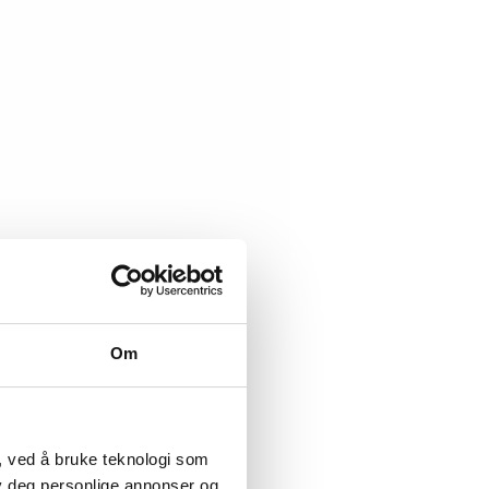
Om
, ved å bruke teknologi som
lby deg personlige annonser og