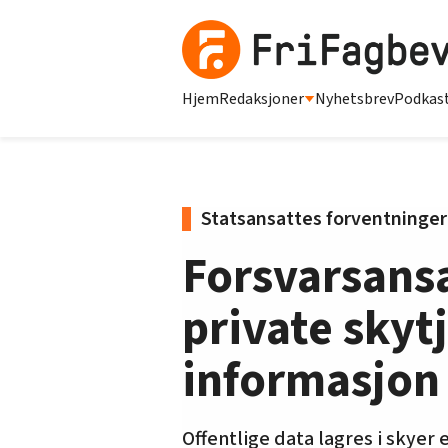
Hjem
Redaksjoner
Nyhetsbrev
Podkas
Statsansattes forventninger 
Forsvarsansa
private skyt
informasjon
Offentlige data lagres i skyer 