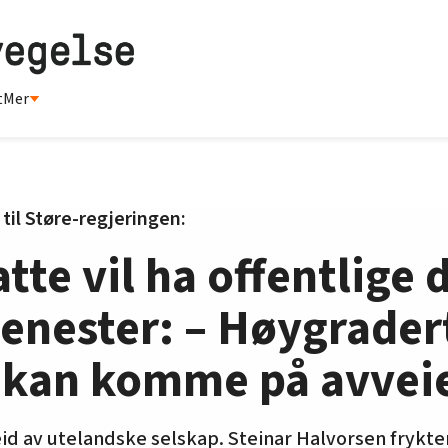
t
Mer
til Støre-regjeringen:
tte vil ha offentlige 
jenester: – Høygrader
 kan komme på avvei
eid av utelandske selskap. Steinar Halvorsen frykter