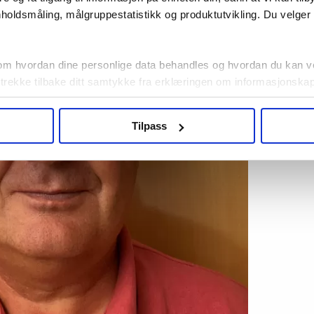
holdsmåling, målgruppestatistikk og produktutvikling. Du velge
om hvordan dine personlige data behandles og hvordan du kan v
 trekke tilbake ditt samtykke fra erklæringen om informasjonskap
agbevegelse.no, hk-nytt.no og fontene.no bruker informasjonskaps
Tilpass
ukt slik at vi tilby relevant innhold, tilpassede annonser og utarbe
m hvordan du bruker nettstedet med LO Medias egne samarbeidsp
 i oversikten lengre ned på denne siden.