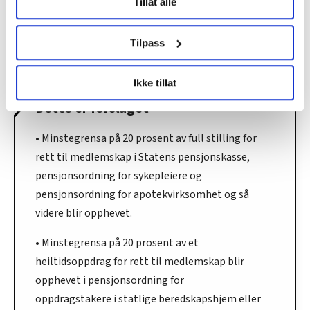
Tillat alle
data behandles og hvordan du kan velge hvordan de skal
brukes. Du kan hele tiden endre eller trekke tilbake ditt
John Magne Tangen, leder i NTL Ung.
samtykke fra erklæringen om informasjonskapsler.
Privat
Tilpass
LO Medias publikasjoner frifagbevegelse.no, hk-nytt.no
Ikke tillat
og fontene.no bruker informasjonskapsler (cookies) for å
lære hvordan våre nettsider blir brukt slik at vi tilby
Dette er forslaget
relevant innhold, tilpassede annonser og utarbeide
statistikk.
• Minstegrensa på 20 prosent av full stilling for
Vi deler bare informasjon om hvordan du bruker
rett til medlemskap i Statens pensjonskasse,
nettstedet med LO Medias egne samarbeidspartnere
pensjonsordning for sykepleiere og
innenfor analyse og annonsering. Disse er angitt i
pensjonsordning for apotekvirksomhet og så
oversikten lengre ned på denne siden.
videre blir opphevet.
• Minstegrensa på 20 prosent av et
heiltidsoppdrag for rett til medlemskap blir
opphevet i pensjonsordning for
oppdragstakere i statlige beredskapshjem eller