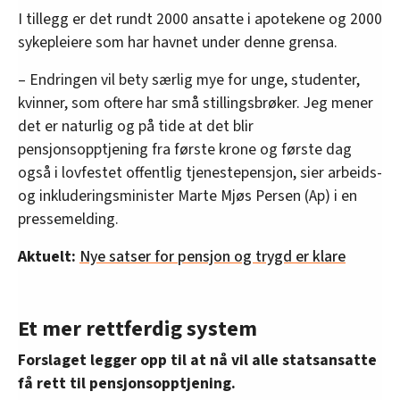
I tillegg er det rundt 2000 ansatte i apotekene og 2000
sykepleiere som har havnet under denne grensa.
– Endringen vil bety særlig mye for unge, studenter,
kvinner, som oftere har små stillingsbrøker. Jeg mener
det er naturlig og på tide at det blir
pensjonsopptjening fra første krone og første dag
også i lovfestet offentlig tjenestepensjon, sier arbeids-
og inkluderingsminister Marte Mjøs Persen (Ap) i en
pressemelding.
Aktuelt:
Nye satser for pensjon og trygd er klare
Et mer rettferdig system
Forslaget legger opp til at nå vil alle statsansatte
få rett til pensjonsopptjening.