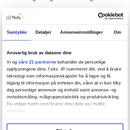
Han mener det er viktig at regelverket blir
harmonert med privat og kommunal sektor.
– Fjerningen av minstegrensen er viktig for at alle skal
Samtykke
Detaljer
Annonseinnstillinger
Om
ha rett til pensjon fra første krone. Vi håper nå at
Stortinget vil følge opp tilrådningen fra Arbeids- og
inkluderingsdepartementet, slik at vi har reell
Ansvarlig bruk av dataene dine
pensjonsoppsparing fra første krone for alle,
Vi og
våre 21 partnerne
behandler de personlige
fortsetter Tangen.
opplysningene dine, f.eks. IP-nummeret ditt, ved å bruke
teknologi som informasjonskapsler for å lagre og få
tilgang til informasjon på enheten din, sånn at vi kan tilby
deg personlige annonser og innhold samt annonse- og
innholdsmåling, målgruppestatistikk og produktutvikling.
Du velger hvem som bruker dine data og i hvilke
hensikter.
Under
mer info
kan du lese om hvordan dine personlige