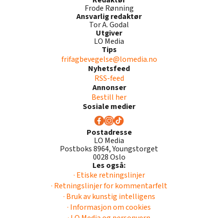
Redaktør
Frode Rønning
Ansvarlig redaktør
Tor A. Godal
Utgiver
LO Media
Tips
frifagbevegelse@lomedia.no
Nyhetsfeed
RSS-feed
Annonser
Bestill her
Sosiale medier
Postadresse
LO Media
Postboks 8964, Youngstorget
0028 Oslo
Les også:
· Etiske retningslinjer
· Retningslinjer for kommentarfelt
· Bruk av kunstig intelligens
· Informasjon om cookies