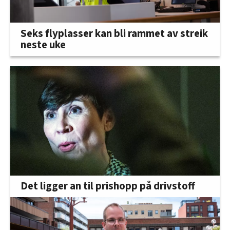
Seks flyplasser kan bli rammet av streik
neste uke
Det ligger an til prishopp på drivstoff