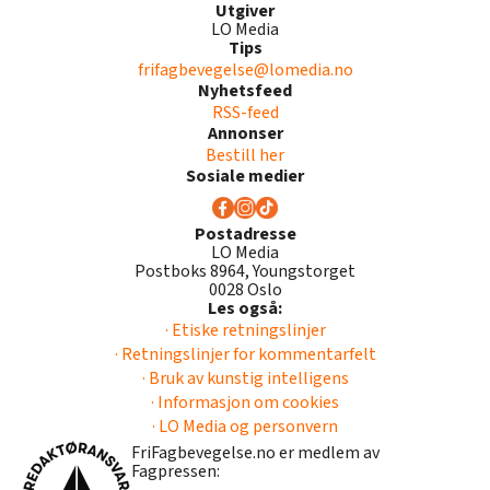
Utgiver
LO Media
Tips
frifagbevegelse@lomedia.no
Nyhetsfeed
RSS-feed
Annonser
Bestill her
Sosiale medier
Postadresse
LO Media
Postboks 8964, Youngstorget
0028 Oslo
Les også:
· Etiske retningslinjer
· Retningslinjer for kommentarfelt
· Bruk av kunstig intelligens
· Informasjon om cookies
· LO Media og personvern
FriFagbevegelse.no er medlem av
Fagpressen: