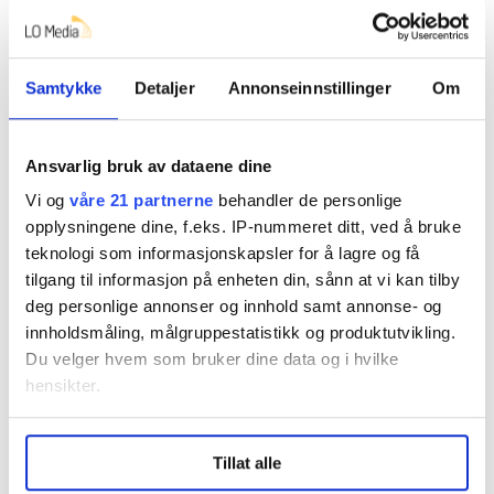
avtaler mellom Nav og andre instanser.
– Fontenehuset er jo egentlig verdens beste eksempel
på hva vi kan få til når myndighetene og noe som
Samtykke
Detaljer
Annonseinnstillinger
Om
absolutt ikke er myndighetene, samarbeider. Fordi på
Fontenehuset er det null terskel for å komme, mens
Ansvarlig bruk av dataene dine
for eksempel det å gå inn på Nav-kontor eller oppsøke
helsetjenesten kan for mange mennesker være en
Vi og
våre 21 partnerne
behandler de personlige
opplysningene dine, f.eks. IP-nummeret ditt, ved å bruke
terskel, sier Brenna.
teknologi som informasjonskapsler for å lagre og få
– Vi må sørge for at unge mennesker som er urolig for
tilgang til informasjon på enheten din, sånn at vi kan tilby
om de vil ha en inntekt i fremtiden, og kanskje ikke er
deg personlige annonser og innhold samt annonse- og
100 prosent friske, for eksempel tidlig i 20-årene, ikke
innholdsmåling, målgruppestatistikk og produktutvikling.
Du velger hvem som bruker dine data og i hvilke
begynner på løpet mot uføretrygd, men i stedet får en
hensikter.
inntektssikring som gjør at de kan komme seg
aktivitet, få erfaring, fullføre vitnemål hvis det er det
Under
mer info
kan du lese om hvordan dine personlige
de har behov for, men også komme seg jobb.
Tillat alle
data behandles og hvordan du kan velge hvordan de skal
brukes. Du kan hele tiden endre eller trekke tilbake ditt