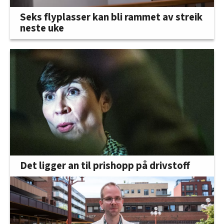
Seks flyplasser kan bli rammet av streik
neste uke
Det ligger an til prishopp på drivstoff