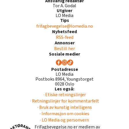
Ansvarlig redaktør
Tor A. Godal
Utgiver
LO Media
Tips
frifagbevegelse@lomedia.no
Nyhetsfeed
RSS-feed
Annonser
Bestill her
Sosiale medier
Postadresse
LO Media
Postboks 8964, Youngstorget
0028 Oslo
Les også:
· Etiske retningslinjer
· Retningslinjer for kommentarfelt
· Bruk av kunstig intelligens
· Informasjon om cookies
· LO Media og personvern
FriFagbevegelse.no er medlem av