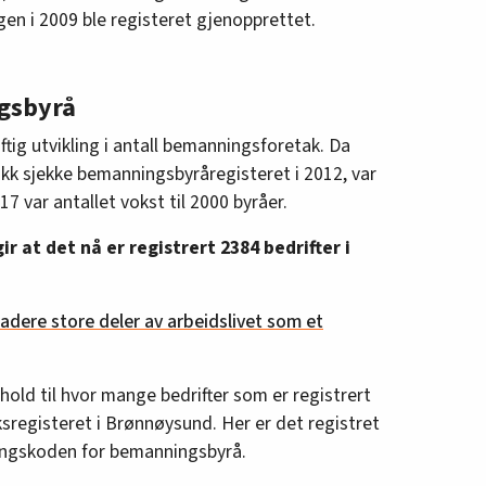
en i 2009 ble registeret gjenopprettet.
gsbyrå
ftig utvikling i antall bemanningsforetak. Da
ikk sjekke bemanningsbyråregisteret i 2012, var
7 var antallet vokst til 2000 byråer.
 at det nå er registrert 2384 bedrifter i
radere store deler av arbeidslivet som et
forhold til hvor mange bedrifter som er registrert
registeret i Brønnøysund. Her er det registret
ringskoden for bemanningsbyrå.