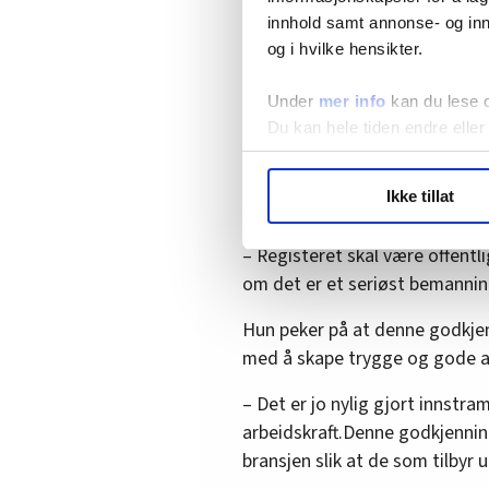
skal det opplyses om bedrifte
innhold samt annonse- og inn
og i hvilke hensikter.
eller ikke godkjent.
I registeret skal det opplyses
Under
mer info
kan du lese 
behandling eller ikke godkjent.
Du kan hele tiden endre eller
LO Medias publikasjoner frif
Ikke tillat
hvordan våre nettsider blir br
Trygge og gode arbe
Vi deler bare informasjon o
– Registeret skal være offentlig
annonsering. Disse er angitt
om det er et seriøst bemannin
Hun peker på at denne godkjen
med å skape trygge og gode a
– Det er jo nylig gjort innstra
arbeidskraft.Denne godkjenni
bransjen slik at de som tilbyr u