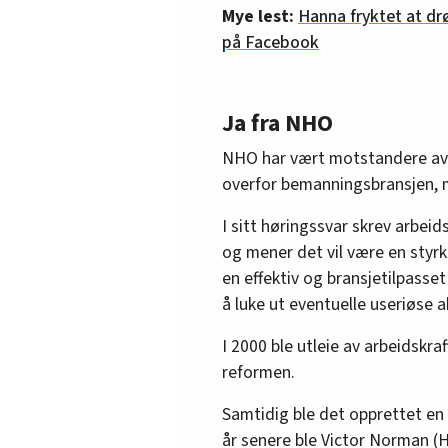
Mye lest:
Hanna fryktet at dr
på Facebook
Ja fra NHO
NHO har vært motstandere av 
overfor bemanningsbransjen, m
I sitt høringssvar skrev arbei
og mener det vil være en styr
en effektiv og bransjetilpasse
å luke ut eventuelle useriøse a
I 2000 ble utleie av arbeidskra
reformen.
Samtidig ble det opprettet en
år senere ble Victor Norman (H