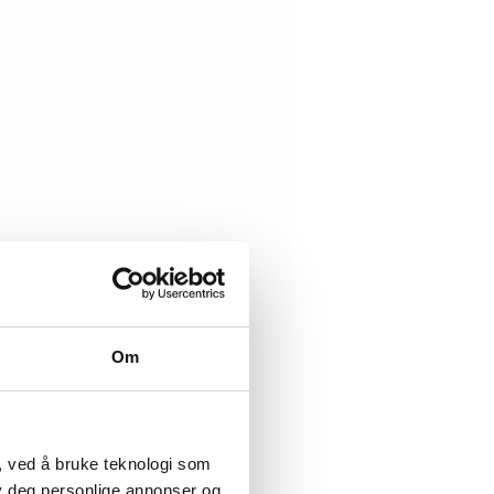
Om
, ved å bruke teknologi som
lby deg personlige annonser og