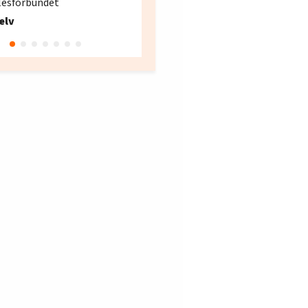
lesforbundet
Fellesforbundet avdeling
elv
10
Oslo