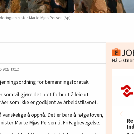
luderingsminister Marte Mjøs Persen (Ap).
Nå:
5
still
5.2023 13:12
kjenningsordning for bemanningsforetak.
er som vil gjøre det det forbudt å leie ut
åer som ikke er godkjent av Arbeidstilsynet.
å vanskelige å oppnå. Det er bare å følge loven,
Re
inister Marte Mjøs Persen til FriFagbevegelse.
In