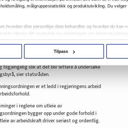
n er godkjent, har en søknad under behandling
holdsmåling, målgruppestatistikk og produktutvikling. Du velge
 om bedriften er godkjent, har en søknad under
om hvordan dine personlige data behandles og hvordan du kan v
 trekke tilbake ditt samtykke fra erklæringen om informasjonskap
agbevegelse.no, hk-nytt.no og fontene.no bruker informasjonskaps
Tilpass
ukt slik at vi tilby relevant innhold, tilpassede annonser og utarbe
idsforhold
m hvordan du bruker nettstedet med LO Medias egne samarbeidsp
 tilgjengelig slik at det blir lettere å undersøke
 i oversikten lengre ned på denne siden.
gsbyrå, sier statsråden.
ningsordningen er et ledd i regjeringens arbeid
rbeidsforhold.
mminger i reglene om utleie av
ngsordningen bygger opp under gode forhold i
tleie av arbeidskraft driver seriøst og ordentlig.