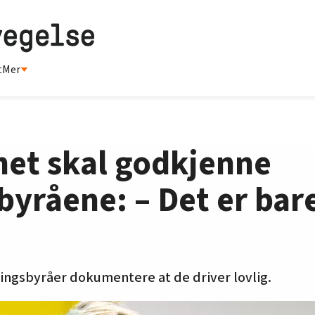
t
Mer
net skal godkjenne
råene: – Det er bare
ningsbyråer dokumentere at de driver lovlig.