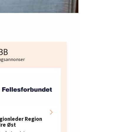
ingsannonser
Hotell- og
restaurantarbeidern
gionleder Region
e i Oslo og Akershus
dre Øst
søker ny kontorlede