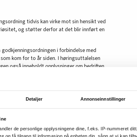
gsordning tidvis kan virke mot sin hensikt ved
riøsitet, og støtter derfor at det blir innført en
 godkjenningsordningen i forbindelse med
 som kom for to år siden. I høringsuttalelsen
ngen også inneholdt opplysninger om bedriften
i dette kravet.
egelse hyller den norske storstreiken
Detaljer
Annonseinnstillinger
gsforetak ikke skal kunne begynne å leie ut
ine
kjent. I den nye godkjenningsordningen vil dette
eriode fram til 31. mars, vil det ikke være tillatt
ndler de personlige opplysningene dine, f.eks. IP-nummeret ditt
oretaket har søknad til behandling. I registeret
re og få tilgang til informasjon på enheten din, sånn at vi kan ti