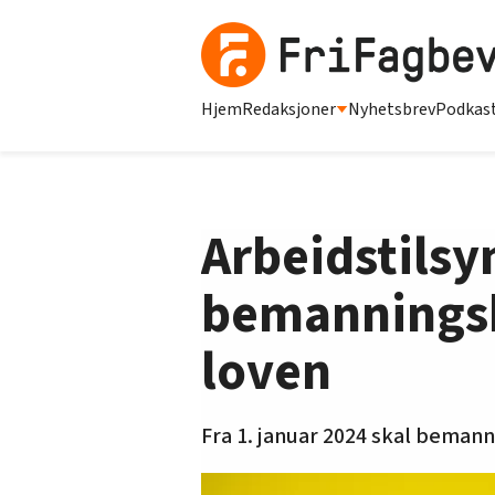
Hjem
Redaksjoner
Nyhetsbrev
Podkas
Arbeidstilsy
bemanningsby
loven
Fra 1. januar 2024 skal beman