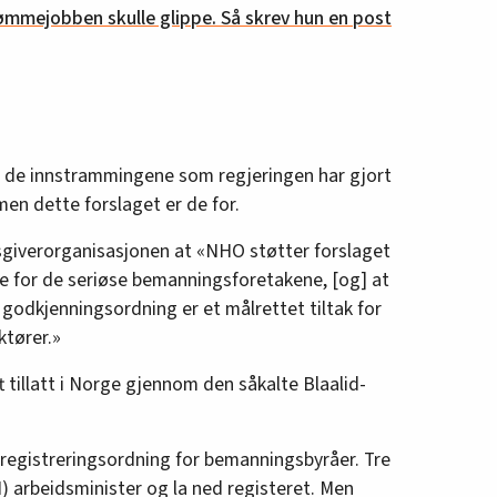
ømmejobben skulle glippe. Så skrev hun en post
de innstrammingene som regjeringen har gjort
en dette forslaget er de for.
dsgiverorganisasjonen at «NHO støtter forslaget
ke for de seriøse bemanningsforetakene, [og] at
t godkjenningsordning er et målrettet tiltak for
ktører.»
ft tillatt i Norge gjennom den såkalte Blaalid-
 registreringsordning for bemanningsbyråer. Tre
) arbeidsminister og la ned registeret. Men