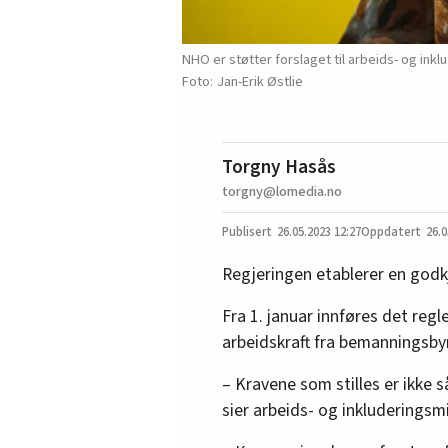
NHO er støtter forslaget til arbeids- og ink
Jan-Erik Østlie
Torgny Hasås
torgny@lomedia.no
26.05.2023
12:27
26.0
Regjeringen etablerer en god
Fra 1. januar innføres det regl
arbeidskraft fra bemanningsbyr
– Kravene som stilles er ikke s
sier arbeids- og inkluderingsm