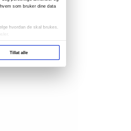
r hvem som bruker dine data
elge hvordan de skal brukes.
sler.
ler (cookies) for å lære
Tillat alle
ide statistikk.
artnere innenfor analyse og