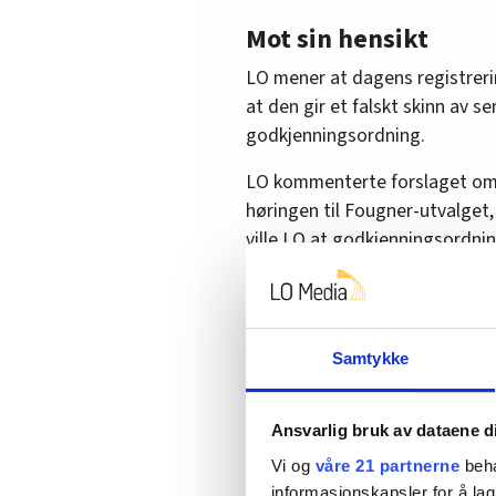
Mot sin hensikt
LO mener at dagens registrerin
at den gir et falskt skinn av se
godkjenningsordning.
LO kommenterte forslaget om
høringen til Fougner-utvalget,
ville LO at godkjenningsordni
har tariffavtale eller ikke.
Regjeringen gir ikke LO støtte 
Streik 2023:
Europeisk fagbev
Samtykke
LO krevde også at et bemannin
Ansvarlig bruk av dataene d
personell før foretaket er god
bli et krav. Etter en overgangsp
Vi og
våre 21 partnerne
beha
å leie ut/inn mens bemanningsf
informasjonskapsler for å lag