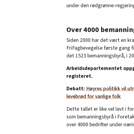
under den rødgrønne-regjering
Over 4000 bemannin
Siden 2000 har det vært en kra
FriFagbevegelse første gang f
det 1523 bemanningsbyrå, i 201
Arbeidsdepartementet oppgir
registeret.
Debatt:
Høyres politikk vil ut
levebrød for vanlige folk
Dette tallet er like vel lavt i 
som bemanningsbyrå i Foretaks
over 4000 bedrifter under næ