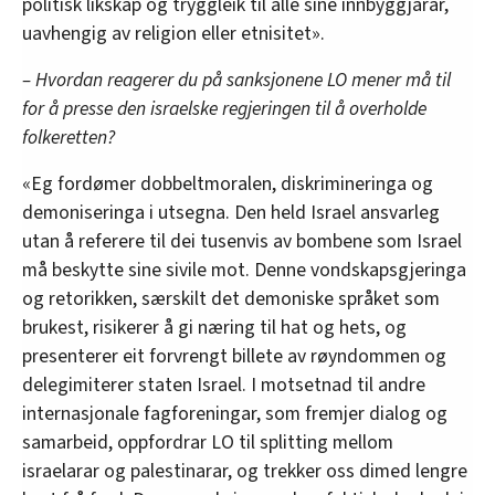
politisk likskap og tryggleik til alle sine innbyggjarar,
uavhengig av religion eller etnisitet».
– Hvordan reagerer du på sanksjonene LO mener må til
for å presse den israelske regjeringen til å overholde
folkeretten?
«Eg fordømer dobbeltmoralen, diskrimineringa og
demoniseringa i utsegna. Den held Israel ansvarleg
utan å referere til dei tusenvis av bombene som Israel
må beskytte sine sivile mot. Denne vondskapsgjeringa
og retorikken, særskilt det demoniske språket som
brukest, risikerer å gi næring til hat og hets, og
presenterer eit forvrengt billete av røyndommen og
delegimiterer staten Israel. I motsetnad til andre
internasjonale fagforeningar, som fremjer dialog og
samarbeid, oppfordrar LO til splitting mellom
israelarar og palestinarar, og trekker oss dimed lengre