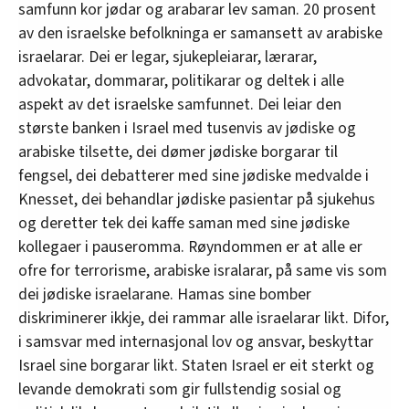
samfunn kor jødar og arabarar lev saman. 20 prosent
av den israelske befolkninga er samansett av arabiske
israelarar. Dei er legar, sjukepleiarar, lærarar,
advokatar, dommarar, politikarar og deltek i alle
aspekt av det israelske samfunnet. Dei leiar den
største banken i Israel med tusenvis av jødiske og
arabiske tilsette, dei dømer jødiske borgarar til
fengsel, dei debatterer med sine jødiske medvalde i
Knesset, dei behandlar jødiske pasientar på sjukehus
og deretter tek dei kaffe saman med sine jødiske
kollegaer i pauseromma. Røyndommen er at alle er
ofre for terrorisme, arabiske isralarar, på same vis som
dei jødiske israelarane. Hamas sine bomber
diskriminerer ikkje, dei rammar alle israelarar likt. Difor,
i samsvar med internasjonal lov og ansvar, beskyttar
Israel sine borgarar likt. Staten Israel er eit sterkt og
levande demokrati som gir fullstendig sosial og