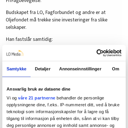
FriFagbevegelse.
Budskapet fra LO, Fagforbundet og andre er at
Oljefondet må trekke sine investeringer fra slike
selskaper.
Han fastslår samtidig:
– Verken LO eller forbundene har lyktes med å
presse fram politisk handling fra den norske
regjeringa.
Samtykke
Detaljer
Annonseinnstillinger
Om
Han snakker om både de Høyre-ledede Solberg-
regjeringene, og om Støre-regjeringa.
Ansvarlig bruk av dataene dine
– Det er mer velvilje fra den sittende regjeringa, men
Vi og
våre 21 partnerne
behandler de personlige
jeg ser foreløpig ingen signaler om politisk handling
opplysningene dine, f.eks. IP-nummeret ditt, ved å bruke
fra dem heller, sier Guldbrandsen.
teknologi som informasjonskapsler for å lagre og få
tilgang til informasjon på enheten din, sånn at vi kan tilby
deg personlige annonser og innhold samt annonse- og