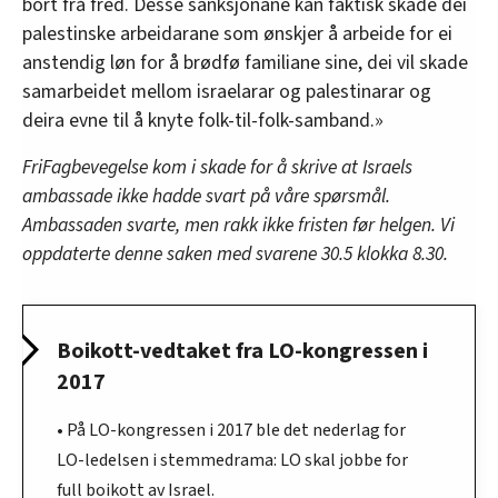
bort frå fred. Desse sanksjonane kan faktisk skade dei
palestinske arbeidarane som ønskjer å arbeide for ei
anstendig løn for å brødfø familiane sine, dei vil skade
samarbeidet mellom israelarar og palestinarar og
deira evne til å knyte folk-til-folk-samband.»
FriFagbevegelse kom i skade for å skrive at Israels
ambassade ikke hadde svart på våre spørsmål.
Ambassaden svarte, men rakk ikke fristen før helgen. Vi
oppdaterte denne saken med svarene 30.5 klokka 8.30.
Boikott-vedtaket fra LO-kongressen i
2017
• På LO-kongressen i 2017 ble det nederlag for
LO-ledelsen i stemmedrama: LO skal jobbe for
full boikott av Israel.