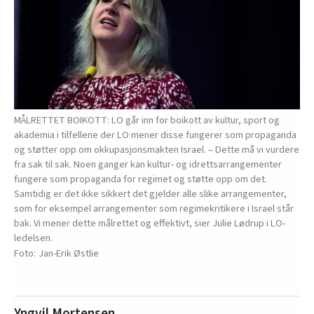
MÅLRETTET BOIKOTT: LO går inn for boikott av kultur, sport og
akademia i tilfellene der LO mener disse fungerer som propaganda
og støtter opp om okkupasjonsmakten Israel. – Dette må vi vurdere
fra sak til sak. Noen ganger kan kultur- og idrettsarrangementer
fungere som propaganda for regimet og støtte opp om det.
Samtidig er det ikke sikkert det gjelder alle slike arrangementer,
som for eksempel arrangementer som regimekritikere i Israel står
bak. Vi mener dette målrettet og effektivt, sier Julie Lødrup i LO-
ledelsen.
Jan-Erik Østlie
Yngvil Mortensen