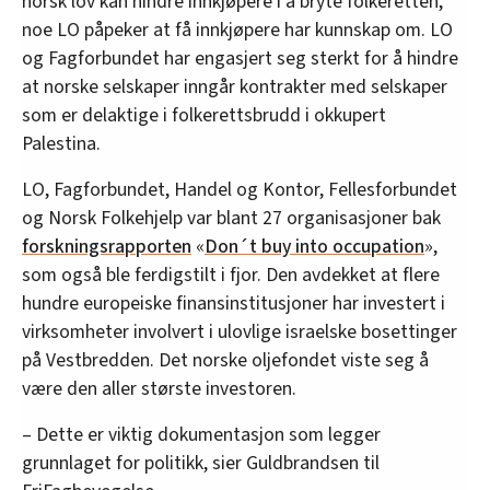
norsk lov kan hindre innkjøpere i å bryte folkeretten,
noe LO påpeker at få innkjøpere har kunnskap om. LO
og Fagforbundet har engasjert seg sterkt for å hindre
at norske selskaper inngår kontrakter med selskaper
som er delaktige i folkerettsbrudd i okkupert
Palestina.
LO, Fagforbundet, Handel og Kontor, Fellesforbundet
og Norsk Folkehjelp var blant 27 organisasjoner bak
forskningsrapporten
«
Don´t buy into occupation
»,
som også ble ferdigstilt i fjor. Den avdekket at flere
hundre europeiske finansinstitusjoner har investert i
virksomheter involvert i ulovlige israelske bosettinger
på Vestbredden. Det norske oljefondet viste seg å
være den aller største investoren.
– Dette er viktig dokumentasjon som legger
grunnlaget for politikk, sier Guldbrandsen til