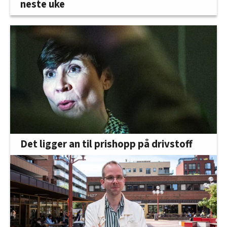
neste uke
Det ligger an til prishopp på drivstoff