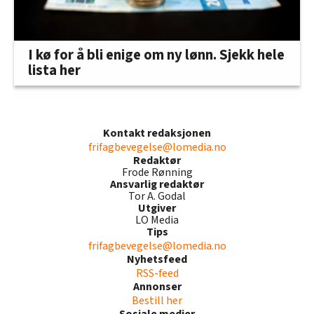
I kø for å bli enige om ny lønn. Sjekk hele
lista her
Kontakt redaksjonen
frifagbevegelse@lomedia.no
Redaktør
Frode Rønning
Ansvarlig redaktør
Tor A. Godal
Utgiver
LO Media
Tips
frifagbevegelse@lomedia.no
Nyhetsfeed
RSS-feed
Annonser
Bestill her