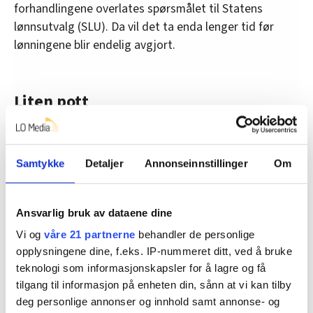
forhandlingene overlates spørsmålet til Statens
lønnsutvalg (SLU). Da vil det ta enda lenger tid før
lønningene blir endelig avgjort.
Liten pott
De som husker tilbake til mars i fjor da tallene for
lønnsveksten i 2023 ble lagt fram. Da viste tallene at
statsansatte hadde hatt en lønnsvekst som lå langt
Samtykke
Detaljer
Annonseinnstillinger
Om
over de andre.
Mye av dette var lokale lønnstillegg som var gitt
Ansvarlig bruk av dataene dine
seint i året. Det innebar at en del av lønnsveksten
Vi og
våre 21 partnerne
behandler de personlige
i 2024 allerede var avtalt i 2023. Sagt på en annen
opplysningene dine, f.eks. IP-nummeret ditt, ved å bruke
måte; det var stort overheng.
teknologi som informasjonskapsler for å lagre og få
tilgang til informasjon på enheten din, sånn at vi kan tilby
Det betydde at når forhandlerne satte seg til bordet
deg personlige annonser og innhold samt annonse- og
var store deler av lønnspotten som forhandlerne skulle