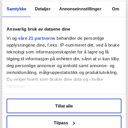
De vanskeliggjør og blokkerer barnets lovbestemte
rett til kontakt med sine biologiske foreldre og
Samtykke
Detaljer
Annonseinnstillinger
Om
besteforeldre og hindrer derved barnets sosialisering.
Slik voldsutøvelse går ofte under radaren i vårt
Ansvarlig bruk av dataene dine
samfunn.
Vi og
våre 21 partnerne
behandler de personlige
opplysningene dine, f.eks. IP-nummeret ditt, ved å bruke
Les mer:
– Barnevernet trenger ikke flere ansatte, det
teknologi som informasjonskapsler for å lagre og få
trenger bedre ledere
tilgang til informasjon på enheten din, sånn at vi kan tilby
deg personlige annonser og innhold samt annonse- og
Åpenhet må være en grunnforutsetning
i arbeidet
innholdsmåling, målgruppestatistikk og produktutvikling.
med barn og familier. En slik åpenhet er viktig overfor
Du velger hvem som bruker dine data og i hvilke
media dersom barnevernet vil bygge tillit i samfunnet.
hensikter.
Åpenhet er også et være eller ikke være overfor andre
Under
mer info
kan du lese om hvordan dine personlige
aktører i helsetjenesten og i familievernet. Ikke minst
Tillat alle
data behandles og hvordan du kan velge hvordan de skal
er det viktig overfor familiene som er berørt.
brukes. Du kan hele tiden endre eller trekke tilbake ditt
Det er introdusert
dialogiske metoder i barnevern og
samtykke fra erklæringen om informasjonskapsler.
Tilpass
barnevernsrettslig praksis. Det kalles familieråd i