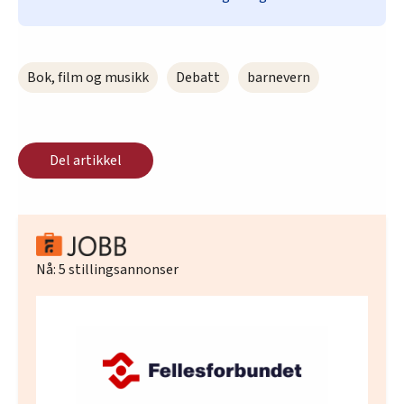
Bok, film og musikk
Debatt
barnevern
Del artikkel
Nå:
5
stillingsannonser