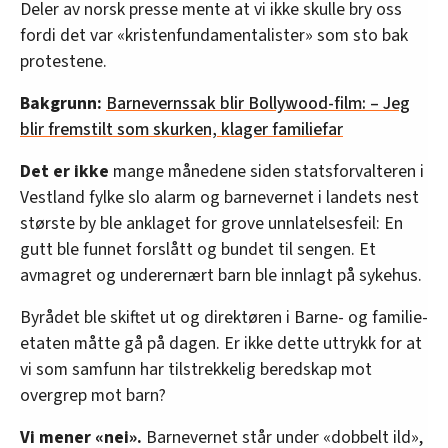
Deler av norsk presse mente at vi ikke skulle bry oss
fordi det var «kristenfundamentalister» som sto bak
protestene.
Bakgrunn:
Barnevernssak blir Bollywood-film: – Jeg
blir fremstilt som skurken, klager familiefar
Det er ikke
mange månedene siden statsforvalteren i
Vestland fylke slo alarm og barnevernet i landets nest
største by ble anklaget for grove unnlatelsesfeil: En
gutt ble funnet forslått og bundet til sengen. Et
avmagret og underernært barn ble innlagt på sykehus.
Byrådet ble skiftet ut og direktøren i Barne- og familie-
etaten måtte gå på dagen. Er ikke dette uttrykk for at
vi som samfunn har tilstrekkelig beredskap mot
overgrep mot barn?
Vi mener «nei».
Barnevernet står under «dobbelt ild»,