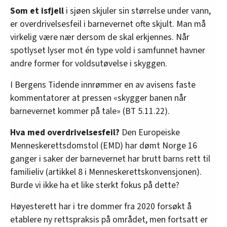
Som et isfjell
i sjøen skjuler sin størrelse under vann,
er overdrivelsesfeil i barnevernet ofte skjult. Man må
virkelig være nær dersom de skal erkjennes. Når
spotlyset lyser mot én type vold i samfunnet havner
andre former for voldsutøvelse i skyggen.
I Bergens Tidende innrømmer en av avisens faste
kommentatorer at pressen «skygger banen når
barnevernet kommer på tale» (BT 5.11.22).
Hva med overdrivelsesfeil?
Den Europeiske
Menneskerettsdomstol (EMD) har dømt Norge 16
ganger i saker der barnevernet har brutt barns rett til
familieliv (artikkel 8 i Menneskerettskonvensjonen).
Burde vi ikke ha et like sterkt fokus på dette?
Høyesterett har i tre dommer fra 2020 forsøkt å
etablere ny rettspraksis på området, men fortsatt er