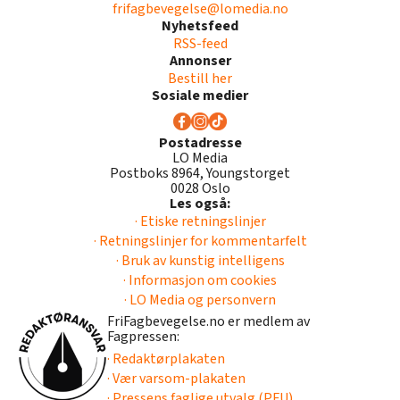
frifagbevegelse@lomedia.no
Nyhetsfeed
RSS-feed
Annonser
Bestill her
Sosiale medier
Postadresse
LO Media
Postboks 8964, Youngstorget
0028 Oslo
Les også:
· Etiske retningslinjer
· Retningslinjer for kommentarfelt
· Bruk av kunstig intelligens
· Informasjon om cookies
· LO Media og personvern
FriFagbevegelse.no er medlem av
Fagpressen:
· Redaktørplakaten
· Vær varsom-plakaten
· Pressens faglige utvalg (PFU)