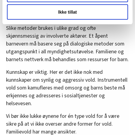
LO Medias publikasjoner frifagbevegelse.no, hk-nytt.no
barnevernet og samtaleprosess i Barneverns- og
Ikke tillat
og fontene.no bruker informasjonskapsler (cookies) for å
helsenemndene.
lære hvordan våre nettsider blir brukt slik at vi tilby
Slike metoder brukes i ulike grad og ofte
relevant innhold, tilpassede annonser og utarbeide
skjønnsmessig av involverte aktører. Et åpent
statistikk.
Vi deler bare informasjon om hvordan du bruker
barnevern må basere seg på dialogiske metoder som
nettstedet med LO Medias egne samarbeidspartnere
utgangspunkt i all myndighetsutøvelse. Familiene og
innenfor analyse og annonsering. Disse er angitt i
barnets nettverk må behandles som ressurser for barn.
oversikten lengre ned på denne siden.
Kunnskap er viktig. Her er det ikke nok med
kunnskaper om synlig og aggressiv vold. Instrumentell
vold som kamufleres med omsorg og barns beste må
erkjennes og adresseres i sosialtjenester og
helsevesen.
Vi bør ikke lukke øynene for én type vold for å være
sikre på at vi ikke overser andre former for vold.
Familievold har mange ansikter.