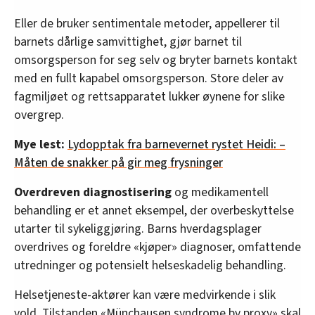
Eller de bruker sentimentale metoder, appellerer til
barnets dårlige samvittighet, gjør barnet til
omsorgsperson for seg selv og bryter barnets kontakt
med en fullt kapabel omsorgsperson. Store deler av
fagmiljøet og rettsapparatet lukker øynene for slike
overgrep.
Mye lest:
Lydopptak fra barnevernet rystet Heidi:
–
Måten de snakker på gir meg frysninger
Overdreven diagnostisering
og medikamentell
behandling er et annet eksempel, der overbeskyttelse
utarter til sykeliggjøring. Barns hverdagsplager
overdrives og foreldre «kjøper» diagnoser, omfattende
utredninger og potensielt helseskadelig behandling.
Helsetjeneste-aktører kan være medvirkende i slik
vold. Tilstanden «Münchausen syndrome by proxy» skal