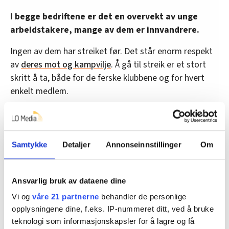
I begge bedriftene er det en overvekt av unge
arbeidstakere, mange av dem er innvandrere.
Ingen av dem har streiket før. Det står enorm respekt
av
deres mot og kampvilje
. Å gå til streik er et stort
skritt å ta, både for de ferske klubbene og for hvert
enkelt medlem.
Derfor er det desto viktigere at Fellesforbundet og
resten av fagrørsla slår ring om de streikende.
Samtykke
Detaljer
Annonseinnstillinger
Om
Det trengs
støtte på streikevakt og
solidaritetsmarkeringer
for å bidra til å holde
kampmoralen høy og holde presset oppe mot
Ansvarlig bruk av dataene dine
arbeidsgiverne.
Vi og
våre 21 partnerne
behandler de personlige
Streik for tariffavtale mot ideologisk motiverte
opplysningene dine, f.eks. IP-nummeret ditt, ved å bruke
motstandere som vi ser både på Olivia og 360
teknologi som informasjonskapsler for å lagre og få