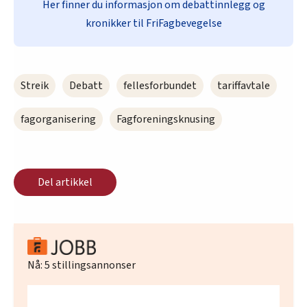
Her finner du informasjon om debattinnlegg og
oversikten lengre ned på denne siden.
kronikker til FriFagbevegelse
Streik
Debatt
fellesforbundet
tariffavtale
fagorganisering
Fagforeningsknusing
Del artikkel
Nå:
5
stillingsannonser