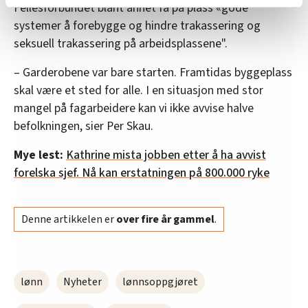
Fellesforbundet blant annet få på plass «gode
relevant innhold, tilpassede annonser og utarbeide
systemer å forebygge og hindre trakassering og
statistikk.
seksuell trakassering på arbeidsplassene".
Vi deler bare informasjon om hvordan du bruker
nettstedet med LO Medias egne samarbeidspartnere
– Garderobene var bare starten. Framtidas byggeplass
innenfor analyse og annonsering. Disse er angitt i
skal være et sted for alle. I en situasjon med stor
oversikten lengre ned på denne siden.
mangel på fagarbeidere kan vi ikke avvise halve
befolkningen, sier Per Skau.
Mye lest:
Kathrine mista jobben etter å ha avvist
forelska sjef. Nå kan erstatningen på 800.000 ryke
Denne artikkelen er
over fire år gammel
.
lønn
Nyheter
lønnsoppgjøret