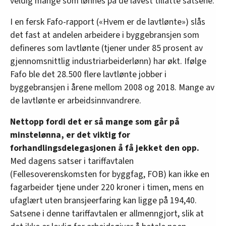
veldig mange som lønnes på de lavest tillatte satsene.
I en fersk Fafo-rapport («Hvem er de lavtlønte») slås
det fast at andelen arbeidere i byggebransjen som
defineres som lavtlønte (tjener under 85 prosent av
gjennomsnittlig industriarbeiderlønn) har økt. Ifølge
Fafo ble det 28.500 flere lavtlønte jobber i
byggebransjen i årene mellom 2008 og 2018. Mange av
de lavtlønte er arbeidsinnvandrere.
Nettopp fordi det er så mange som går på
minstelønna, er det viktig for
forhandlingsdelegasjonen å få jekket den opp.
Med dagens satser i tariffavtalen
(Fellesoverenskomsten for byggfag, FOB) kan ikke en
fagarbeider tjene under 220 kroner i timen, mens en
ufaglært uten bransjeerfaring kan ligge på 194,40.
Satsene i denne tariffavtalen er allmenngjort, slik at