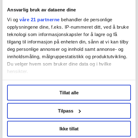
et produktivitetsstyrt system, sier Per Skau. Han
Ansvarlig bruk av dataene dine
trekker blant annet fram kravet de leverte i dag om at
Vi og
våre 21 partnerne
behandler de personlige
arbeidsgiverne skal finansiere et fond som skal betale
opplysningene dine, f.eks. IP-nummeret ditt, ved å bruke
for et servicekontor for fremming av akkord.
teknologi som informasjonskapsler for å lagre og få
tilgang til informasjon på enheten din, sånn at vi kan tilby
Lønnsoppgjøret forklart:
Slik bestemmes den nye
deg personlige annonser og innhold samt annonse- og
lønna di
innholdsmåling, målgruppestatistikk og produktutvikling.
Du velger hvem som bruker dine data og i hvilke
hensikter.
Mer likestilling
Under
mer info
kan du lese om hvordan dine personlige
Et siste viktig krav Fellesforbundet stiller i år, er at det
Tillat alle
data behandles og hvordan du kan velge hvordan de skal
tas nye grep for bedre likestilling i bransjen. Om lag 2,5
brukes. Du kan hele tiden endre eller trekke tilbake ditt
prosent av dem som jobber i produksjonen på
samtykke fra erklæringen om informasjonskapsler.
Tilpass
byggeplasser er kvinner.
LO Medias publikasjoner frifagbevegelse.no, hk-nytt.no
Ved forrige oppgjør kom retten til egne, skikkelige
Ikke tillat
og fontene.no bruker informasjonskapsler (cookies) for å
garderober for kvinner inn i tariffavtalen. Nå vil
lære hvordan våre nettsider blir brukt slik at vi tilby