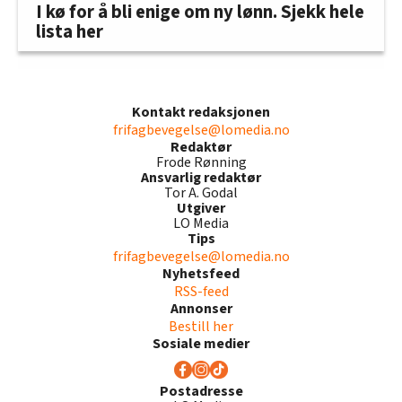
I kø for å bli enige om ny lønn. Sjekk hele
lista her
Kontakt redaksjonen
frifagbevegelse@lomedia.no
Redaktør
Frode Rønning
Ansvarlig redaktør
Tor A. Godal
Utgiver
LO Media
Tips
frifagbevegelse@lomedia.no
Nyhetsfeed
RSS-feed
Annonser
Bestill her
Sosiale medier
Postadresse