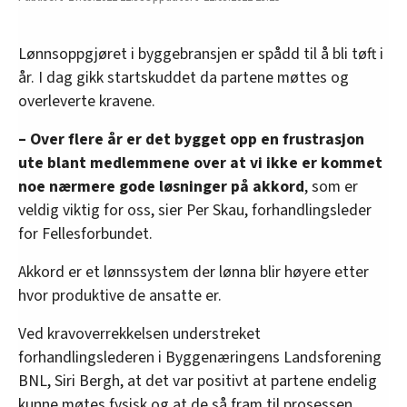
Lønnsoppgjøret i byggebransjen er spådd til å bli tøft i
år. I dag gikk startskuddet da partene møttes og
overleverte kravene.
– Over flere år er det bygget opp en frustrasjon
ute blant medlemmene over at vi ikke er kommet
noe nærmere gode løsninger på akkord
, som er
veldig viktig for oss, sier Per Skau, forhandlingsleder
for Fellesforbundet.
Akkord er et lønnssystem der lønna blir høyere etter
hvor produktive de ansatte er.
Ved kravoverrekkelsen understreket
forhandlingslederen i Byggenæringens Landsforening
BNL, Siri Bergh, at det var positivt at partene endelig
kunne møtes fysisk og at de så fram til prosessen.