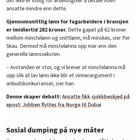
det ikke er lovlig for arbeidsgiver å betale noen
ansatte mindre enn dette.
Gjennomsnittlig lønn for fagarbeidere i bransjen
er imidlertid 282 kroner.
Dette gapet på 62 kroner
mellom minstelønn og snittlønn, må minskes, sier Per
Skau. Dermed må minstelønna opp mer enn den
generelle lønnsveksten.
– Avstanden er stor, og vi krever at minstelønna må
opp slik at lav lønn ikke blir et vinnerargument i
anbudskonkurranser, sier han.
Denne skaper debatt:
Ansatte fikk sjokkbeskjed på
epost: Jobben flyttes fra Norge til Dubai
Sosial dumping på nye måter