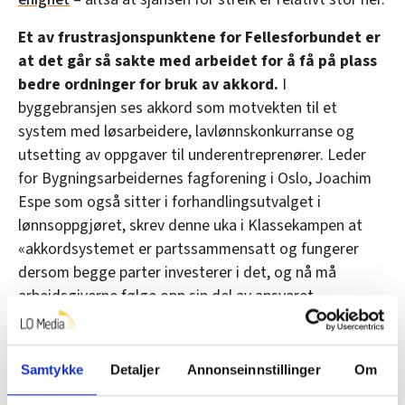
Et av frustrasjonspunktene for Fellesforbundet er
at det går så sakte med arbeidet for å få på plass
bedre ordninger for bruk av akkord.
I
byggebransjen ses akkord som motvekten til et
system med løsarbeidere, lavlønnskonkurranse og
utsetting av oppgaver til underentreprenører. Leder
for Bygningsarbeidernes fagforening i Oslo, Joachim
Espe som også sitter i forhandlingsutvalget i
lønnsoppgjøret, skrev denne uka i Klassekampen at
«akkordsystemet er partssammensatt og fungerer
dersom begge parter investerer i det, og nå må
arbeidsgiverne følge opp sin del av ansvaret.
– Vi har i mange år hatt en enighet med
arbeidsgiverne om å få til økt bruk av akkord – på
Samtykke
Detaljer
Annonseinnstillinger
Om
papiret. I praksis har lite skjedd.
Akkord er ekstremt
viktig for hele lønnsdannelsen i bransjen, fordi det er