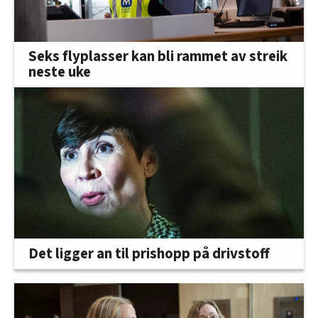
Seks flyplasser kan bli rammet av streik
neste uke
Det ligger an til prishopp på drivstoff