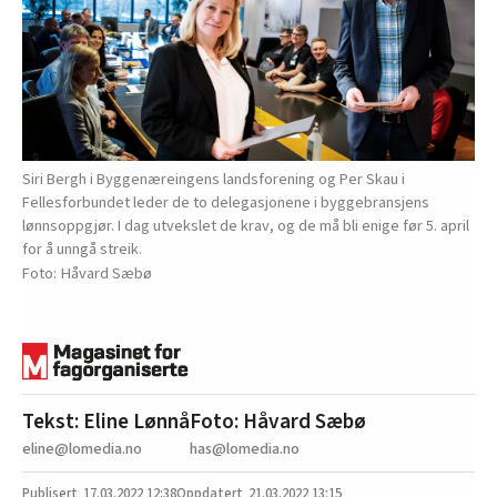
Siri Bergh i Byggenæreingens landsforening og Per Skau i
Fellesforbundet leder de to delegasjonene i byggebransjens
lønnsoppgjør. I dag utvekslet de krav, og de må bli enige før 5. april
for å unngå streik.
Håvard Sæbø
Tekst: Eline Lønnå
Foto: Håvard Sæbø
eline@lomedia.no
has@lomedia.no
17.03.2022
12:38
21.03.2022 13:15