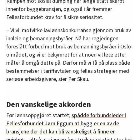
Kampen mot sosial dumping har lenge stått skarpt
innenfor byggebransjen, og også i år fremmer
Fellesforbundet krav for å sikre seriøsitet.
– Vi vil motvirke lavlønnskonkurranse gjennom bruk av
innleie og bemanningsbyråer. Nå har regjeringen
foreslått forbud mot bruk av bemanningsbyråer i Oslo-
området, og vi er bekymret for at noen vil lete etter
måter å omgå dette på. Derfor må vi få på plass både
bestemmelser i tariffavtalen og felles strategier med
seriøse arbeidsgivere, sier Per Skau.
Den vanskelige akkorden
Før lønnsoppgjøret startet,
spådde forbundsleder i
Fellesforbundet Jørn Eggum at bygg er en av de
bransjene der det kan bli vanskeligst å finne en
enighet
– altså at sjansen for streik er relativt stor her.