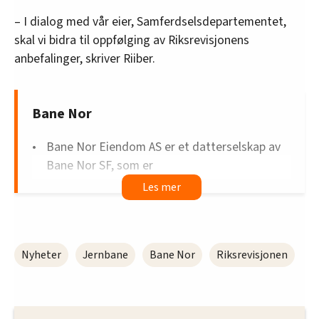
– I dialog med vår eier, Samferdselsdepartementet,
skal vi bidra til oppfølging av Riksrevisjonens
anbefalinger, skriver Riiber.
Bane Nor
Bane Nor Eiendom AS er et datterselskap av
Bane Nor SF, som er
Eiendomsporteføljen i konsernet Bane Nor
Eiendom blir forvaltet og administrert av
ansatte i Bane Nor SF, men selskapet har eget
styre.
Nyheter
Jernbane
Bane Nor
Riksrevisjonen
Bane Nor Eiendom AS er i dag en av Norges
største eiendomsaktører med omfattende
kommersiell eiendomsutvikling i hele Norge.