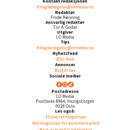
Kontakt redaksjonen
frifagbevegelse@lomedia.no
Redaktør
Frode Rønning
Ansvarlig redaktør
Tor A. Godal
Utgiver
LO Media
Tips
frifagbevegelse@lomedia.no
Nyhetsfeed
RSS-feed
Annonser
Bestill her
Sosiale medier
Postadresse
LO Media
Postboks 8964, Youngstorget
0028 Oslo
Les også:
· Etiske retningslinjer
· Retningslinjer for kommentarfelt
· Bruk av kunstig intelligens