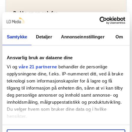
Samferdselsdepartementet skal følge opp at
Bane NORs eiendomsvirksomhet støtter opp
Dette er en sak fra
om jernbanen.
Kilde: Riksrevisjonen
Samtykke
Detaljer
Annonseinnstillinger
Om
Vi skriver om de ansatte i alle deler av
jernbanen og busstransport.
Les mer fra oss
Ansvarlig bruk av dataene dine
Vi og
våre 21 partnerne
behandler de personlige
opplysningene dine, f.eks. IP-nummeret ditt, ved å bruke
teknologi som informasjonskapsler for å lagre og få
Del artikkel
tilgang til informasjon på enheten din, sånn at vi kan tilby
deg personlige annonser og innhold samt annonse- og
innholdsmåling, målgruppestatistikk og produktutvikling.
Du velger hvem som bruker dine data og i hvilke
hensikter.
Nå:
5
stillingsannonser
Hvis du gir oss lov, vil vi også gjerne: