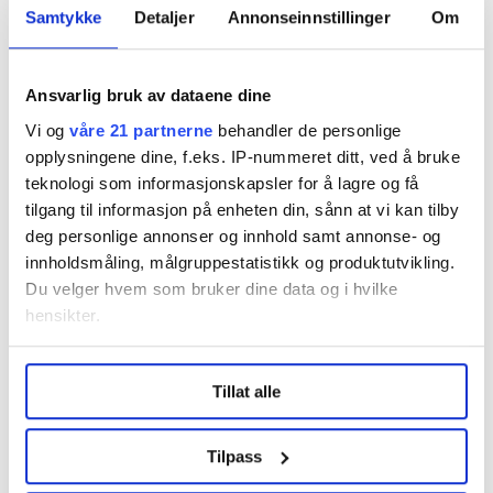
med driverne.
Samtykke
Detaljer
Annonseinnstillinger
Om
Ansvarlig bruk av dataene dine
Vi og
våre 21 partnerne
behandler de personlige
opplysningene dine, f.eks. IP-nummeret ditt, ved å bruke
teknologi som informasjonskapsler for å lagre og få
tilgang til informasjon på enheten din, sånn at vi kan tilby
deg personlige annonser og innhold samt annonse- og
innholdsmåling, målgruppestatistikk og produktutvikling.
Du velger hvem som bruker dine data og i hvilke
hensikter.
FIKK SPRÅKTRENING, BLE ANSATT: Gerino Tesfay fra Eritrea var
Under
mer info
kan du lese om hvordan dine personlige
på språktrening hos Meråker Kjøtt. Nå har han fast jobb og trives
Tillat alle
data behandles og hvordan du kan velge hvordan de skal
godt i bygda.
Martin Guttormsen Slørdal
brukes. Du kan hele tiden endre eller trekke tilbake ditt
samtykke fra erklæringen om informasjonskapsler.
Tilpass
Flere av asylsøkerne fikk språktrening hos Meråker