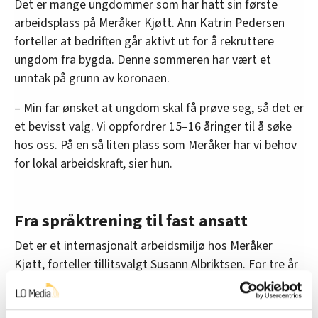
Det er mange ungdommer som har hatt sin første
arbeidsplass på Meråker Kjøtt. Ann Katrin Pedersen
forteller at bedriften går aktivt ut for å rekruttere
ungdom fra bygda. Denne sommeren har vært et
unntak på grunn av koronaen.
– Min far ønsket at ungdom skal få prøve seg, så det er
et bevisst valg. Vi oppfordrer 15–16 åringer til å søke
hos oss. På en så liten plass som Meråker har vi behov
for lokal arbeidskraft, sier hun.
Fra språktrening til fast ansatt
Det er et internasjonalt arbeidsmiljø hos Meråker
Kjøtt, forteller tillitsvalgt Susann Albriktsen. For tre år
siden var det flere asylmottak i Meråker. I 2018 ble det
siste asylmottaket lagt ned da UDI sa opp kontrakten