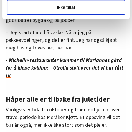
LO Medias publikasjoner frifagbevegelse.no, hk-nytt.no
Kjøtt, og i dag har ni av dem fast jobb i bedriften. En av
Ikke tillat
og fontene.no bruker informasjonskapsler (cookies) for å
dem er Gerino Tesfay fra Eritrea. Han trives veldig
lære hvordan våre nettsider blir brukt slik at vi tilby
godt både i bygda og på jobben.
relevant innhold, tilpassede annonser og utarbeide
statistikk.
– Jeg startet med å vaske. Nå er jeg på
Vi deler bare informasjon om hvordan du bruker
pakkeavdelingen, og det er fint. Jeg har også kjøpt
nettstedet med LO Medias egne samarbeidspartnere
meg hus og trives her, sier han.
innenfor analyse og annonsering. Disse er angitt i
oversikten lengre ned på denne siden.
•
Michelin-restauranter kommer til Mariannes gård
for å kjøpe kylling: – Utrolig stolt over det vi har fått
til
Håper alle er tilbake fra juletider
Vanligvis er tida fra oktober og fram mot jul en svært
travel periode hos Meråker Kjøtt. Et oppsving vil det
bli i år også, men ikke like stort som det pleier.