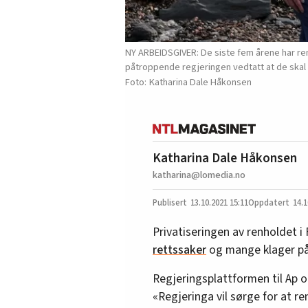
NY ARBEIDSGIVER: De siste fem årene har renh
påtroppende regjeringen vedtatt at de skal bl
Katharina Dale Håkonsen
Katharina Dale Håkonsen
katharina@lomedia.no
13.10.2021
15:11
14.1
Privatiseringen av renholdet i
rettssaker
og mange klager på
Regjeringsplattformen til Ap og
«Regjeringa vil sørge for at re