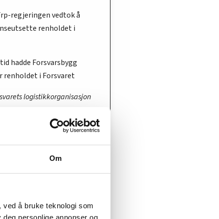
Frp-regjeringen vedtok å
nseutsette renholdet i
 tid hadde Forsvarsbygg
r renholdet i Forsvaret
rsvarets logistikkorganisasjon
kning i offentlig og
 sektor
s ansiennitet
Om
.300 kroner
, ved å bruke teknologi som
.400 kroner
lby deg personlige annonser og