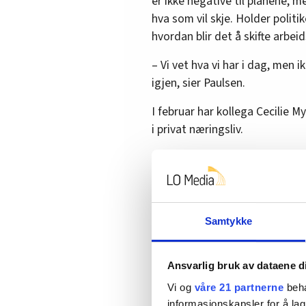
er ikke negative til planene, me
hva som vil skje. Holder politik
hvordan blir det å skifte arbei
– Vi vet hva vi har i dag, men i
igjen, sier Paulsen.
I februar har kollega Cecilie M
i privat næringsliv.
– Det er vill gjetting om vi
ingen garanti, sier Myrland.
Valgløfte:
Renholderne i Forsv
rødgrønne
Samtykke
Ansvarlig bruk av dataene d
– Ikke å knipse med 
Vi og
våre 21 partnerne
beha
Stina Baarne Hassel, leder i 
informasjonskapsler for å lag