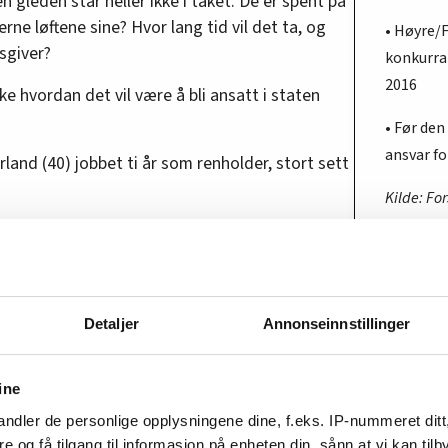
n gleden står heller ikke i taket. De er spent på
erne løftene sine? Hvor lang tid vil det ta, og
• Høyre/
dsgiver?
konkurra
2016
kke hvordan det vil være å bli ansatt i staten
• Før den
ansvar fo
yrland (40) jobbet ti år som renholder, stort sett
Kilde: Fo
 får det bedre som forsvarsansatte. Vi har
Lønnsø
privat
aret skal være fast ansatte i staten, mener de
Ved ti år
Detaljer
Annonseinnstillinger
Staten
ine
2016: 347
fingrene
ndler de personlige opplysningene dine, f.eks. IP-nummeret ditt
2020: 373
Norsk Tjenestemannslag (NTL) Forsvaret, er
re og få tilgang til informasjon på enheten din, sånn at vi kan ti