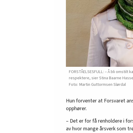
FORSTÅELSESFULL: – Å bli omstilt ka
respektere, sier Stina Baarne Hasse
Martin Guttormsen Slørdal
Hun forventer at Forsvaret ans
opphører.
– Det er for få renholdere i f
av hvor mange årsverk som tre