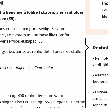
egi».
In
Fel
t å begynne å jobbe i staten, sier renholder
Mo
sen (59).
es er liten, men godt synlig. Selv om
rt, Forsvarets militærbase like utenfor
ver serviceselskapet ISS.
Renhol
nget bestemte at renholdet i Forsvaret skulle
• Renhold
verdt 186
dalserklæringen ble offentliggjort.
• 400 fas
leverer r
• Forsvar
 Paulsen og 400 renholdere som vasker
anskaffe,
gninger. Lise Paulsen og ISS-kollegene i Harstad
renholds