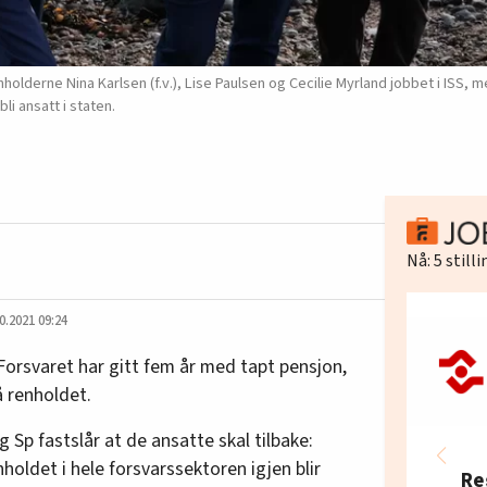
olderne Nina Karlsen (f.v.), Lise Paulsen og Cecilie Myrland jobbet i ISS, 
i ansatt i staten.
Nå:
5
still
0.2021 09:24
 Forsvaret har gitt fem år med tapt pensjon,
 renholdet.
 Sp fastslår at de ansatte skal tilbake:
nholdet i hele forsvarssektoren igjen blir
Re