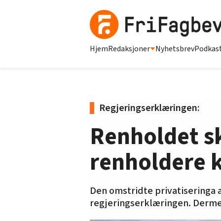
Hjem
Redaksjoner
Nyhetsbrev
Podkas
Regjeringserklæringen:
Renholdet sk
renholdere k
Den omstridte privatiseringa a
regjeringserklæringen. Dermed