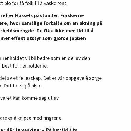
ble for få folk til å vaske rent.
krefter Hassels påstander. Forskerne
ere, hvor samtlige fortalte om en økning på
rbeidsmengde. De fikk ikke mer tid til å
g mer effekt utstyr som gjorde jobben
renholdet vil bli bedre som en del av den
r best for renholderne.
del av et fellesskap. Det er vår oppgave å sørge
. Det tar vi på alvor.
rsvaret kan komme seg ut av
bare er å knipse med fingrene.
er dårlig vasking:
– På høy tid å ta