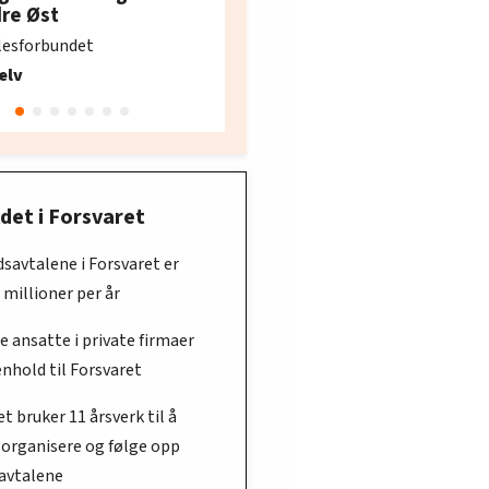
e i Oslo og Akershus
dre Øst
søker ny kontorlede
lesforbundet
Fellesforbundet avdeling
elv
10
Oslo
det i Forsvaret
savtalene i Forsvaret er
 millioner per år
te ansatte i private firmaer
enhold til Forsvaret
et bruker 11 årsverk til å
 organisere og følge opp
avtalene