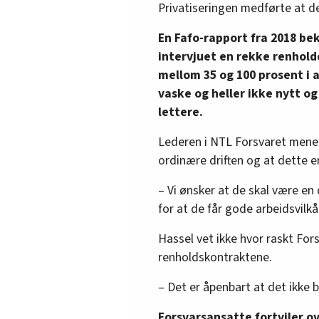
Privatiseringen medførte at det 
En Fafo-rapport fra 2018 be
intervjuet en rekke renhold
mellom 35 og 100 prosent i a
vaske og heller ikke nytt o
lettere.
Lederen i NTL Forsvaret mener 
ordinære driften og at dette e
– Vi ønsker at de skal være en 
for at de får gode arbeidsvilkår
Hassel vet ikke hvor raskt Fo
renholdskontraktene.
– Det er åpenbart at det ikke 
Forsvarsansatte fortviler ov