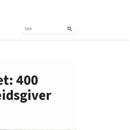
et: 400
eidsgiver