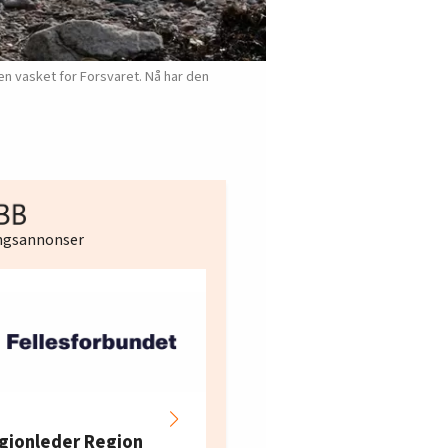
men vasket for Forsvaret. Nå har den
ingsannonser
Hotell- og
restaurantarbeidern
gionleder Region