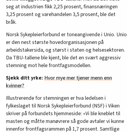
seg at industrien fikk 2,25 prosent, finansnæringen
3,25 prosent og varehandelen 3,5 prosent, ble det
bråk.
Norsk Sykepleierforbund er toneangivende i Unio. Unio
er den nest største hovedorganisasjonen på
arbeidstakersida, og størst i staten og helsesektoren.
Da TBU-tallene ble kjent, ble det en svært aggressiv
stemning mot hele frontfagsmodellen.
Sjekk ditt yrke:
Hvor mye mer tjener menn enn
kvinner?
Illustrerende for stemningen er hva ledelsen i
fylkeslaget til Norsk Sykepleierforbund (NSF) i Viken
skriver på forbundets hjemmeside: «Vi ble kneblet til
masten og måtte manøvrere så gode avtaler vi kunne
innenfor frontfagsrammen på 1,7 prosent. Samtlige