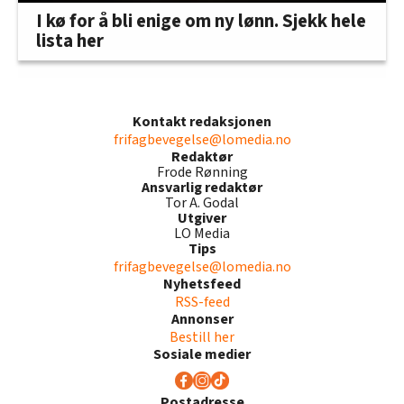
I kø for å bli enige om ny lønn. Sjekk hele
lista her
Kontakt redaksjonen
frifagbevegelse@lomedia.no
Redaktør
Frode Rønning
Ansvarlig redaktør
Tor A. Godal
Utgiver
LO Media
Tips
frifagbevegelse@lomedia.no
Nyhetsfeed
RSS-feed
Annonser
Bestill her
Sosiale medier
Postadresse