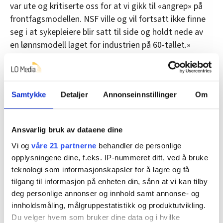
var ute og kritiserte oss for at vi gikk til «angrep» på
frontfagsmodellen. NSF ville og vil fortsatt ikke finne
seg i at sykepleiere blir satt til side og holdt nede av
en lønnsmodell laget for industrien på 60-tallet.»
At oppgjøret i 2020 ble ferdig så seint, spiller også inn
på kvaliteten av tallene som kommer fra TBU.
Samtykke
Detaljer
Annonseinnstillinger
Om
For eksempel har ikke effekten av de lokale
forhandlingene slått fullt ut ennå. I noen tilfeller er de
lokale forhandlingene ennå ikke avsluttet.
Ansvarlig bruk av dataene dine
4. februar var «kaksedagen»:
Toppsjefene bruker 24
Vi og
våre 21 partnerne
behandler de personlige
dager på å tjene inn en vanlig årslønn
opplysningene dine, f.eks. IP-nummeret ditt, ved å bruke
teknologi som informasjonskapsler for å lagre og få
tilgang til informasjon på enheten din, sånn at vi kan tilby
deg personlige annonser og innhold samt annonse- og
Sammensetningseffekten
innholdsmåling, målgruppestatistikk og produktutvikling.
Et av temaene TBU kommer til å undersøke
Du velger hvem som bruker dine data og i hvilke