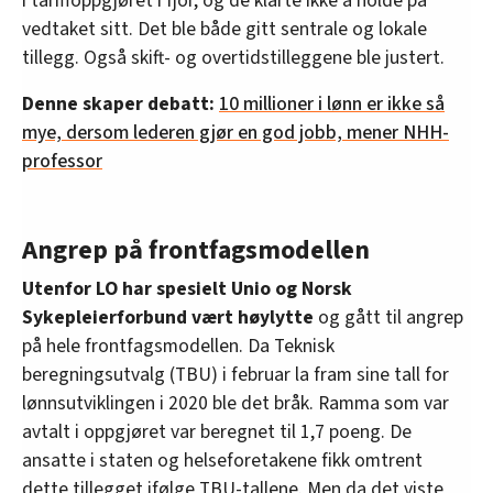
i tariffoppgjøret i fjor, og de klarte ikke å holde på
vedtaket sitt. Det ble både gitt sentrale og lokale
tillegg. Også skift- og overtidstilleggene ble justert.
Denne skaper debatt:
10 millioner i lønn er ikke så
mye, dersom lederen gjør en god jobb, mener NHH-
professor
Angrep på frontfagsmodellen
Utenfor LO har spesielt Unio og Norsk
Sykepleierforbund vært høylytte
og gått til angrep
på hele frontfagsmodellen. Da Teknisk
beregningsutvalg (TBU) i februar la fram sine tall for
lønnsutviklingen i 2020 ble det bråk. Ramma som var
avtalt i oppgjøret var beregnet til 1,7 poeng. De
ansatte i staten og helseforetakene fikk omtrent
dette tillegget ifølge TBU-tallene. Men da det viste