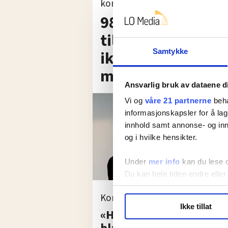
kommunesammenslåinger:
98 kommuner har 
tillitsvalgt: – I ver
ikke forhandlet lø
Samtykke
medlemmene, sier
Ansvarlig bruk av dataene d
Vi og
våre 21 partnerne
beha
informasjonskapsler for å lag
innhold samt annonse- og inn
og i hvilke hensikter.
Under
mer info
kan du lese 
Du kan hele tiden endre eller
Kommentar
LO Medias publikasjoner frif
Ikke tillat
«Hvorfor skal EØS og E
hvordan våre nettsider blir br
Vi deler bare informasjon o