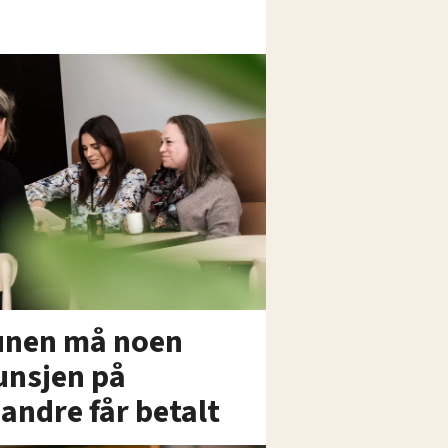
unen må noen
lunsjen på
andre får betalt