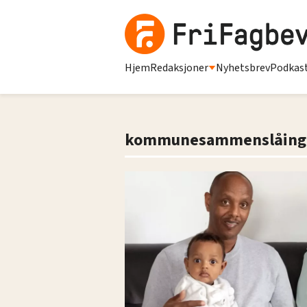
Hjem
Redaksjoner
Nyhetsbrev
Podkas
kommunesammenslåing