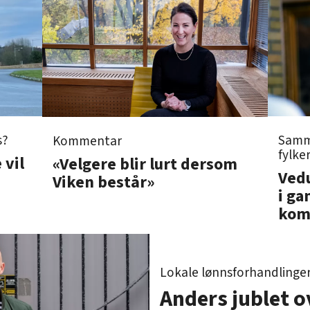
Samm
s?
Kommentar
fylker
 vil
«Velgere blir lurt dersom
Vedu
Viken består»
i ga
kom
Lokale lønnsforhandlinger
Anders jublet o