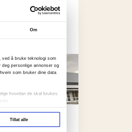
ere vil dele opp
 kommuner
Om
, ved å bruke teknologi som
lby deg personlige annonser og
r hvem som bruker dine data
elge hvordan de skal brukes.
sler.
 kuttes med 10.000 etter
ler (cookies) for å lære
unesammenslåingen:
Tillat alle
ide statistikk.
r Christian skapte
artnere innenfor analyse og