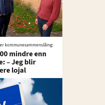
etter kommunesammenslåing:
000 mindre enn
: – Jeg blir
ære lojal