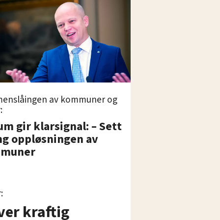
enslåingen av kommuner og
:
m gir klarsignal: – Sett
ng oppløsningen av
muner
:
ver kraftig