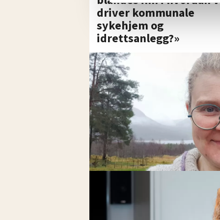
blandes inn i hvordan v
annonsering. Disse er angitt
driver kommunale
sykehjem og
idrettsanlegg?»