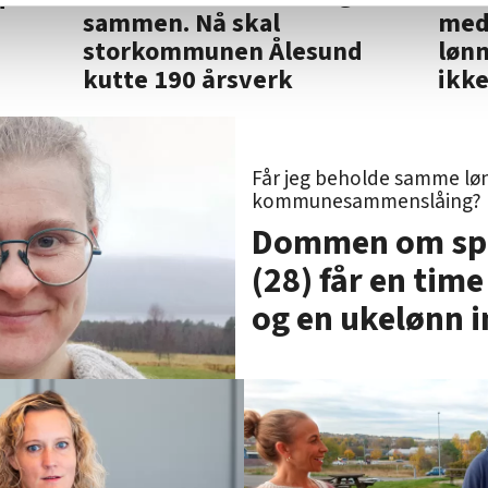
i
sammen. Nå skal
med
 i oversikten lengre ned på denne siden.
storkommunen Ålesund
lønn
kutte 190 årsverk
ikke
Får jeg beholde samme løn
kommunesammenslåing?
Dommen om spis
(28) får en time
og en ukelønn 