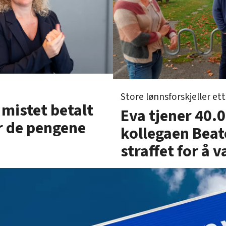
Store lønnsforskjeller 
istet betalt
Eva tjener 40.
r de pengene
kollegaen Beate
straffet for å v