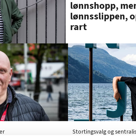
lønnshopp, men
lønnsslippen, 
rart
er
Stortingsvalg og sentralis