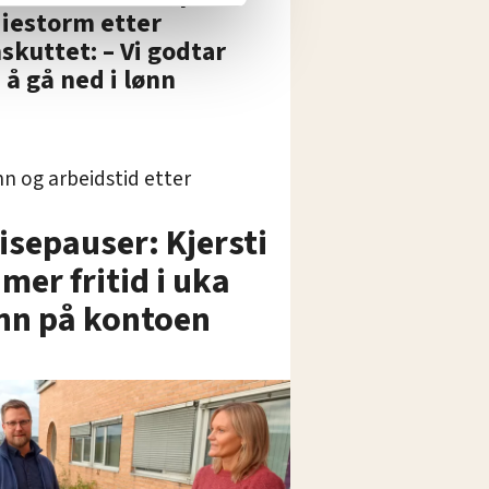
iestorm etter
skuttet: – Vi godtar
 å gå ned i lønn
n og arbeidstid etter
epauser: Kjersti
 mer fritid i uka
inn på kontoen