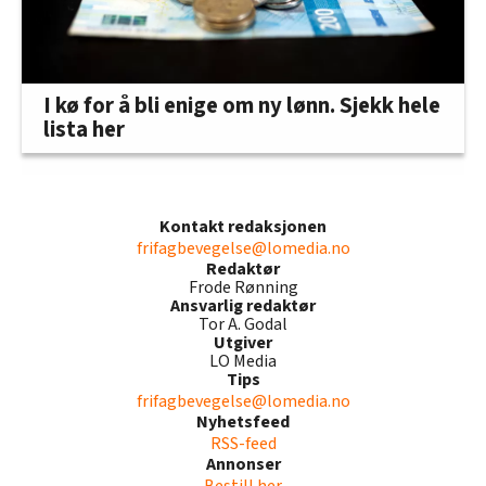
I kø for å bli enige om ny lønn. Sjekk hele
lista her
Kontakt redaksjonen
frifagbevegelse@lomedia.no
Redaktør
Frode Rønning
Ansvarlig redaktør
Tor A. Godal
Utgiver
LO Media
Tips
frifagbevegelse@lomedia.no
Nyhetsfeed
RSS-feed
Annonser
Bestill her