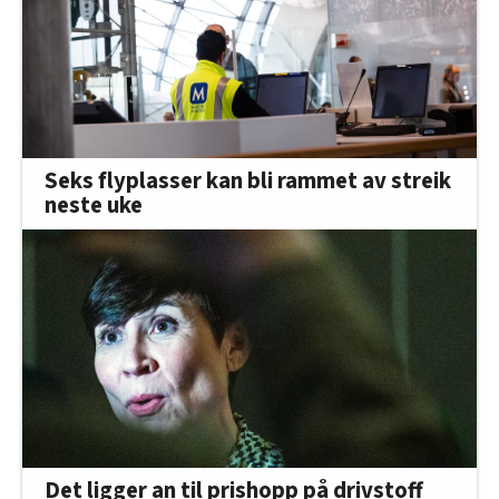
Seks flyplasser kan bli rammet av streik
neste uke
Det ligger an til prishopp på drivstoff