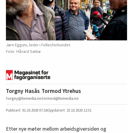
Jørn Eggum, leder i Fellesforbundet.
Håvard Sæbø
Torgny Hasås
Tormod Ytrehus
torgny@lomedia.no
tormod@lomedia.no
01.10.2020
07:16
23.10.2020 12:31
Etter nye møter mellom arbeidsgiversiden og