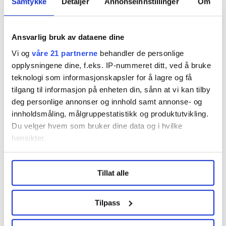
Samtykke
Detaljer
Annonseinnstillinger
Om
Ansvarlig bruk av dataene dine
Vi og
våre 21 partnerne
behandler de personlige
opplysningene dine, f.eks. IP-nummeret ditt, ved å bruke
teknologi som informasjonskapsler for å lagre og få
tilgang til informasjon på enheten din, sånn at vi kan tilby
deg personlige annonser og innhold samt annonse- og
innholdsmåling, målgruppestatistikk og produktutvikling.
Du velger hvem som bruker dine data og i hvilke
hensikter.
Under
mer info
kan du lese om hvordan dine personlige
Tillat alle
data behandles og hvordan du kan velge hvordan de skal
brukes. Du kan hele tiden endre eller trekke tilbake ditt
samtykke fra erklæringen om informasjonskapsler.
Tilpass
LO Medias publikasjoner frifagbevegelse.no, hk-nytt.no