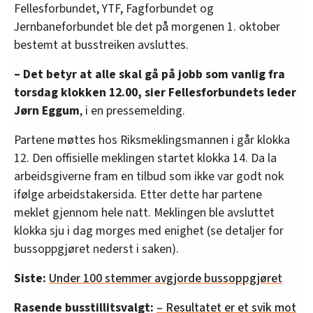
Fellesforbundet, YTF, Fagforbundet og
Jernbaneforbundet ble det på morgenen 1. oktober
bestemt at busstreiken avsluttes.
– Det betyr at alle skal gå på jobb som vanlig fra
torsdag klokken 12.00, sier Fellesforbundets leder
Jørn Eggum
, i en pressemelding.
Partene møttes hos Riksmeklingsmannen i går klokka
12. Den offisielle meklingen startet klokka 14. Da la
arbeidsgiverne fram en tilbud som ikke var godt nok
ifølge arbeidstakersida. Etter dette har partene
meklet gjennom hele natt. Meklingen ble avsluttet
klokka sju i dag morges med enighet (se detaljer for
bussoppgjøret nederst i saken).
Siste:
Under 100 stemmer avgjorde bussoppgjøret
Rasende busstillitsvalgt:
– Resultatet er et svik mot