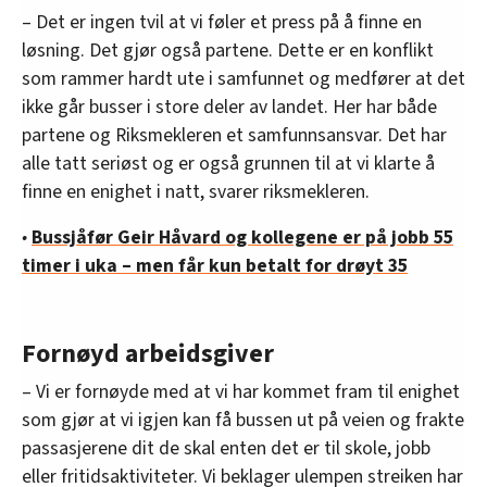
– Det er ingen tvil at vi føler et press på å finne en
løsning. Det gjør også partene. Dette er en konflikt
som rammer hardt ute i samfunnet og medfører at det
ikke går busser i store deler av landet. Her har både
partene og Riksmekleren et samfunnsansvar. Det har
alle tatt seriøst og er også grunnen til at vi klarte å
finne en enighet i natt, svarer riksmekleren.
•
Bussjåfør Geir Håvard og kollegene er på jobb 55
timer i uka – men får kun betalt for drøyt 35
Fornøyd arbeidsgiver
– Vi er fornøyde med at vi har kommet fram til enighet
som gjør at vi igjen kan få bussen ut på veien og frakte
passasjerene dit de skal enten det er til skole, jobb
eller fritidsaktiviteter. Vi beklager ulempen streiken har