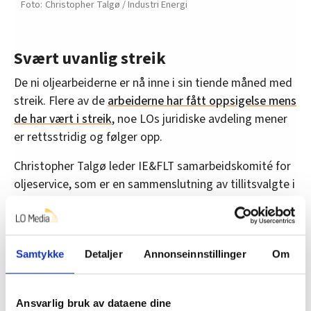
Christopher Talgø / Industri Energi
Svært uvanlig streik
De ni oljearbeiderne er nå inne i sin tiende måned med
streik. Flere av de
arbeiderne har fått oppsigelse mens
de har vært i streik
, noe LOs juridiske avdeling mener
er rettsstridig og følger opp.
Christopher Talgø leder IE&FLT samarbeidskomité for
oljeservice, som er en sammenslutning av tillitsvalgte i
forbundet som jobber i oljeservicebedrifter.
Han er også tillitsvalgt i Archer, hvor det ble varslet
sympatistreik.
Samtykke
Detaljer
Annonseinnstillinger
Om
–
Det er ekstremt viktig at de ansatte får
tariffavtale når de krever det. Oljeserviceavtalen,
Ansvarlig bruk av dataene dine