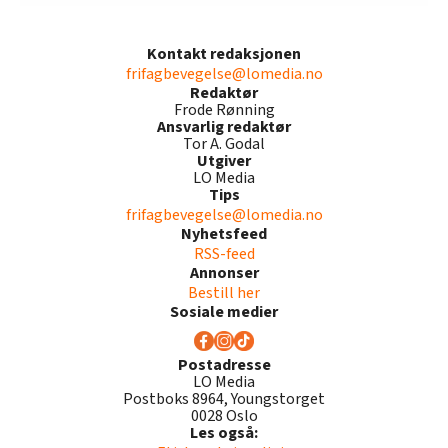
Kontakt redaksjonen
frifagbevegelse@lomedia.no
Redaktør
Frode Rønning
Ansvarlig redaktør
Tor A. Godal
Utgiver
LO Media
Tips
frifagbevegelse@lomedia.no
Nyhetsfeed
RSS-feed
Annonser
Bestill her
Sosiale medier
Postadresse
LO Media
Postboks 8964, Youngstorget
0028 Oslo
Les også: