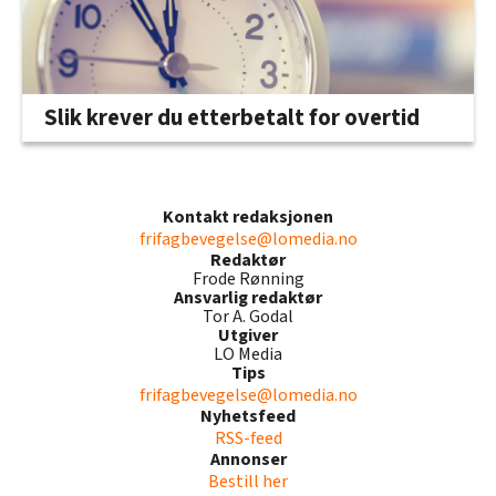
Slik krever du etterbetalt for overtid
Kontakt redaksjonen
frifagbevegelse@lomedia.no
Redaktør
Frode Rønning
Ansvarlig redaktør
Tor A. Godal
Utgiver
LO Media
Tips
frifagbevegelse@lomedia.no
Nyhetsfeed
RSS-feed
Annonser
Bestill her