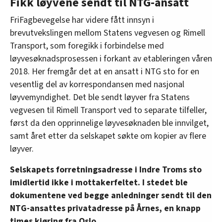
Fikk løyvene sendt til NTG-ansatt
FriFagbevegelse har videre fått innsyn i
brevutvekslingen mellom Statens vegvesen og Rimell
Transport, som foregikk i forbindelse med
løyvesøknadsprosessen i forkant av etableringen våren
2018. Her fremgår det at en ansatt i NTG sto for en
vesentlig del av korrespondansen med nasjonal
løyvemyndighet. Det ble sendt løyver fra Statens
vegvesen til Rimell Transport ved to separate tilfeller,
først da den opprinnelige løyvesøknaden ble innvilget,
samt året etter da selskapet søkte om kopier av flere
løyver.
Selskapets forretningsadresse i Indre Troms sto
imidlertid ikke i mottakerfeltet. I stedet ble
dokumentene ved begge anledninger sendt til den
NTG-ansattes privatadresse på Årnes, en knapp
times kjøring fra Oslo.