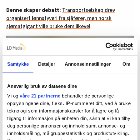
Denne skaper debatt:
Transportselskap drev
organisert lønnstyveri fra sjåfører, men norsk
sjømatgigant ville bruke dem likevel
Samtykke
Detaljer
Annonseinnstillinger
Om
Ansvarlig bruk av dataene dine
Vi og
våre 21 partnerne
behandler de personlige
opplysningene dine, f.eks. IP-nummeret ditt, ved å bruke
teknologi som informasjonskapsler for å lagre og få
tilgang til informasjon på enheten din, sånn at vi kan tilby
Politiadvokat Christian Eckhoff ved Øst Politidistrikt har useriøse
deg personlige annonser og innhold samt annonse- og
oppdragsgivere i kikkerten.
innholdsmåling, målgruppestatistikk og produktutvikling.
Stein Inge Stølen