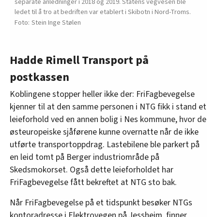
separate anledninger i 2018 og 2019. Statens vegvesen ble
ledet til å tro at bedriften var etablert i Skibotn i Nord-Troms.
Stein Inge Stølen
Hadde Rimell Transport på
postkassen
Koblingene stopper heller ikke der: FriFagbevegelse
kjenner til at den samme personen i NTG fikk i stand et
leieforhold ved en annen bolig i Nes kommune, hvor de
østeuropeiske sjåførene kunne overnatte når de ikke
utførte transportoppdrag. Lastebilene ble parkert på
en leid tomt på Berger industriområde på
Skedsmokorset. Også dette leieforholdet har
FriFagbevegelse fått bekreftet at NTG sto bak.
Når FriFagbevegelse på et tidspunkt besøker NTGs
kontoradresse i Elektrovegen på Jessheim, finner