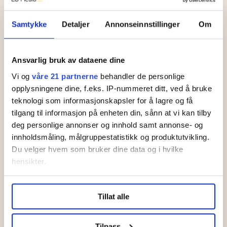
Samtykke
Detaljer
Annonseinnstillinger
Om
Fellesforbundet og Handel
og Kontor:
Ett ord i tariffavtalen
Ansvarlig bruk av dataene dine
kan koste de ansatte
Vi og
våre 21 partnerne
behandler de personlige
100.000 kroner i året
opplysningene dine, f.eks. IP-nummeret ditt, ved å bruke
teknologi som informasjonskapsler for å lagre og få
Lønnsoppgjøret 2020
tilgang til informasjon på enheten din, sånn at vi kan tilby
deg personlige annonser og innhold samt annonse- og
Lønnsoppgjøret:
innholdsmåling, målgruppestatistikk og produktutvikling.
Renholdere får ny
Du velger hvem som bruker dine data og i hvilke
lønn
hensikter.
Ansatte organiserte
Under
mer info
kan du lese om hvordan dine personlige
seg i Fellesforbundet
Tillat alle
data behandles og hvordan du kan velge hvordan de skal
Anklagene hagler
brukes. Du kan hele tiden endre eller trekke tilbake ditt
etter krav om
samtykke fra erklæringen om informasjonskapsler.
Tilpass