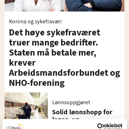
Korona og sykefravær:
Det høye sykefraværet
truer mange bedrifter.
Staten må betale mer,
krever
Arbeidsmandsforbundet og
NHO-forening
Lønnsoppgjøret
Solid lønnshopp for
lager- og
havnearbeidere