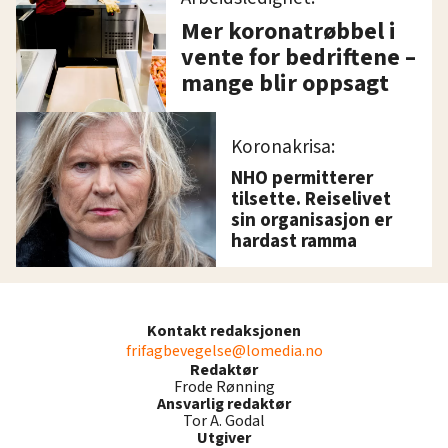
Mer koronatrøbbel i
vente for bedriftene –
mange blir oppsagt
Koronakrisa:
NHO permitterer
tilsette. Reiselivet
sin organisasjon er
hardast ramma
Kontakt redaksjonen
frifagbevegelse@lomedia.no
Redaktør
Frode Rønning
Ansvarlig redaktør
Tor A. Godal
Utgiver