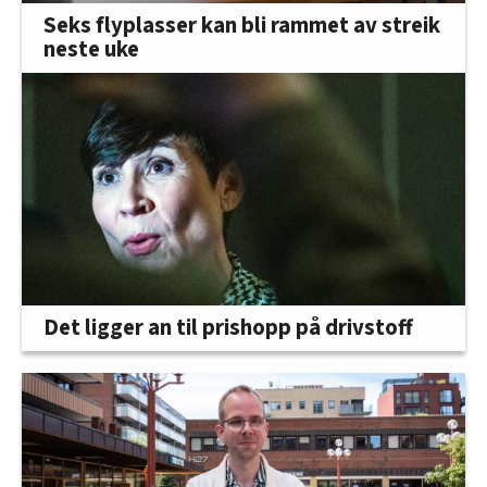
Seks flyplasser kan bli rammet av streik
neste uke
Det ligger an til prishopp på drivstoff