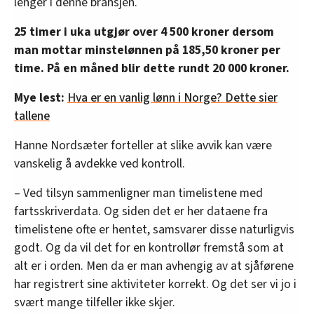
lenger i denne bransjen.
25 timer i uka utgjør over 4 500 kroner dersom
man mottar minstelønnen på 185,50 kroner per
time. På en måned blir dette rundt 20 000 kroner.
Mye lest:
Hva er en vanlig lønn i Norge? Dette sier
tallene
Hanne Nordsæter forteller at slike avvik kan være
vanskelig å avdekke ved kontroll.
– Ved tilsyn sammenligner man timelistene med
fartsskriverdata. Og siden det er her dataene fra
timelistene ofte er hentet, samsvarer disse naturligvis
godt. Og da vil det for en kontrollør fremstå som at
alt er i orden. Men da er man avhengig av at sjåførene
har registrert sine aktiviteter korrekt. Og det ser vi jo i
svært mange tilfeller ikke skjer.