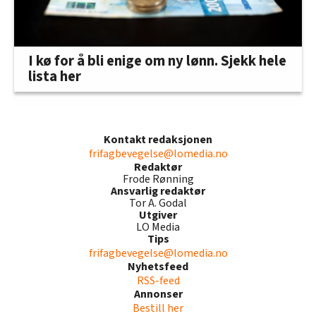
I kø for å bli enige om ny lønn. Sjekk hele
lista her
Kontakt redaksjonen
frifagbevegelse@lomedia.no
Redaktør
Frode Rønning
Ansvarlig redaktør
Tor A. Godal
Utgiver
LO Media
Tips
frifagbevegelse@lomedia.no
Nyhetsfeed
RSS-feed
Annonser
Bestill her