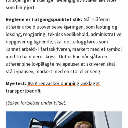
forskjellige innstillinger avhengig av hvilken aktivitet
som blir gjort.
Reglene er i utgangspunktet slik:
Når sjåføren
utfører arbeid utover selve kjøringen, som lasting og
lossing, rengjøring, teknisk vedlikehold, administrative
oppgaver og lignende, skal dette loggføres som
«annet arbeid» i fartsskriveren, markert med et symbol
med to hammere i kryss. Det er kun når sjåføren
utfører sine lovpålagte hvilepauser at skriveren skal
stå i «pause», markert med en stol eller seng.
Mye lest:
IKEA renvasker dumping-anklaget
transportbedrift
(Saken fortsetter under bildet)