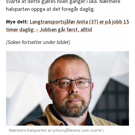
svarte at dette gjøres noen ganger i uka. Nærmere
halvparten oppga at det foregår daglig.
Mye delt:
Langtransportsjåfør Anita (37) er på jobb 15
timer daglig: – Jobben går først, alltid
(Saken fortsetter under bildet)
Nærmere halvparten av yrkessjåførene som svarte i