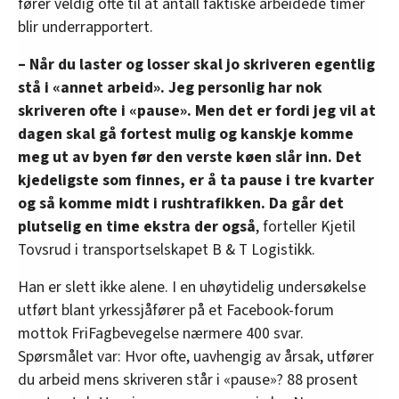
fører veldig ofte til at antall faktiske arbeidede timer
blir underrapportert.
– Når du laster og losser skal jo skriveren egentlig
stå i «annet arbeid». Jeg personlig har nok
skriveren ofte i «pause». Men det er fordi jeg vil at
dagen skal gå fortest mulig og kanskje komme
meg ut av byen før den verste køen slår inn. Det
kjedeligste som finnes, er å ta pause i tre kvarter
og så komme midt i rushtrafikken. Da går det
plutselig en time ekstra der også
, forteller Kjetil
Tovsrud i transportselskapet B & T Logistikk.
Han er slett ikke alene. I en uhøytidelig undersøkelse
utført blant yrkessjåfører på et Facebook-forum
mottok FriFagbevegelse nærmere 400 svar.
Spørsmålet var: Hvor ofte, uavhengig av årsak, utfører
du arbeid mens skriveren står i «pause»? 88 prosent