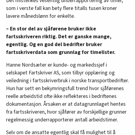
Det mistenkes vesentlig underrapportering av timer,
som i verste fall kan bety flere titalls tusen kroner
lavere månedslønn for enkelte.
– En stor del av sjåførene bruker ikke
fartsskriveren riktig. Det er ganske mange,
egentlig. Og en god del bedrifter bruker
fartsskriverdata som grunnlag for timelister.
Hanne Nordsæter er kunde- og markedssjef i
selskapet Fartskriver AS, som tilbyr opplæring og
veiledning i fartsskriverbruk i norske transportbedrifter.
Hun har sett en bekymringsfull trend hvor sjåførenes
reelle arbeidstid ofte ikke reflekteres i bedriftenes
dokumentasjon. Årsaken er at datagrunnlaget hentes
fra fartsskriveren, hvor sjåfører av forskjellige grunner
regelmessig underrapporterer antall arbeidstimer.
Selv om de ansatte egentlig skal få mulighet til å