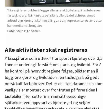
Yrkessjåfører plikter å logge alle sine aktiviteter på lastebilenes
fartsskrivere. Når kjøretøyet står stille og det utføres annet
arbeid enn kjøring, skal innstillingen som representeres av dette
hammerikonet benyttes.
Stein Inge Stølen
Alle aktiviteter skal registreres
Yrkessjåfører som utfører transport i kjøretøy over 3,5
tonn er underlagt forskrift om kjøre- og hviletid. For å
ha kontroll på hvorvidt reglene følges, plikter man å
loggføre kjøre- og hviletiden i en tachograf, på godt
norsk kalt fartsskriver. Det er en liten datamaskin som
vanligvis er montert over frontruten på førersiden i
lastebilen. Her setter man inn sitt personlige
sjåførkort ved oppstart av kjøretøyet og velger