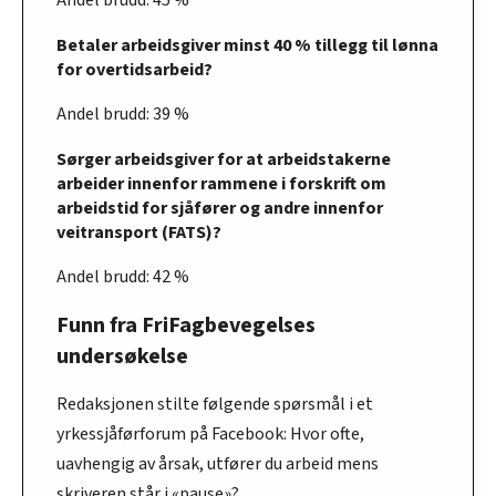
Betaler arbeidsgiver minst 40 % tillegg til lønna
for overtidsarbeid?
Andel brudd: 39 %
Sørger arbeidsgiver for at arbeidstakerne
arbeider innenfor rammene i forskrift om
arbeidstid for sjåfører og andre innenfor
veitransport (FATS)?
Andel brudd: 42 %
Funn fra FriFagbevegelses
undersøkelse
Redaksjonen stilte følgende spørsmål i et
yrkessjåførforum på Facebook: Hvor ofte,
uavhengig av årsak, utfører du arbeid mens
skriveren står i «pause»?