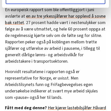
lære hvordan våre nettsider blir brukt slik at vi tilby
En europeisk rapport som ble offentliggjort i juni
relevant innhold, tilpassede annonser og utarbeide
avslørte at
en av tre yrkessjåfører har opplevd å sovne
statistikk.
bak rattet
. 27 prosent hadde vært i nestenulykker som
Vi deler bare informasjon om hvordan du bruker
følge av å være utmattet, og hele 60 prosent oppga at
nettstedet med LO Medias egne samarbeidspartnere
innenfor analyse og annonsering. Disse er angitt i
de regelmessig kjørte selv om de følte seg for slitne.
oversikten lengre ned på denne siden.
Rapporten peker også på koblingen mellom trøtte
sjåfører og utførelse av arbeid i pausene, i tillegg til
generelt dårlige lønns- og arbeidsvilkår for
arbeidstakere i transportsektoren.
Hvorvidt resultatene i rapporten også er
representative for Norge, er uvisst. Men
Arbeidstilsynets funn og FriFagbevegelses egen
undersøkelse indikerer at svært mye arbeid skjules
som «pause» også her til lands.
Fått med deg denne?
Her kjører lastebilsjåfør Håvard