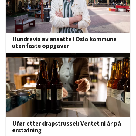
Hundrevis av ansatte i Oslo kommune
uten faste oppgaver
Ufør etter drapstrussel: Ventet ni år på
erstatning