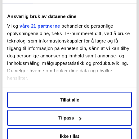
Ansvarlig bruk av dataene dine
Vi og
våre 21 partnerne
behandler de personlige
opplysningene dine, f.eks. IP-nummeret ditt, ved å bruke
teknologi som informasjonskapsler for å lagre og få
I tillegg til å montere fartsskrivere i lastebiler og tilby kurs i
tilgang til informasjon på enheten din, sånn at vi kan tilby
korrekt bruk, bistår også Fartsskriver AS transportbedrifter i
deg personlige annonser og innhold samt annonse- og
tilsynssammenheng. Hanne Nordsæter har sett mange
innholdsmåling, målgruppestatistikk og produktutvikling.
eksempler på foretak som ikke ønsker å følge reglene.
Stein Inge Stølen
Du velger hvem som bruker dine data og i hvilke
hensikter.
27 prosent har vært i nestenulykker
Under
mer info
kan du lese om hvordan dine personlige
Tillat alle
data behandles og hvordan du kan velge hvordan de skal
Dersom sjåførene jobber mens de egentlig skulle
brukes. Du kan hele tiden endre eller trekke tilbake ditt
ha gjennomført sine lovpålagte pauser, betyr det
samtykke fra erklæringen om informasjonskapsler.
Tilpass
at de ikke er like uthvilte når de tar fatt på
kjøringen igjen. Og det er et reelt
LO Medias publikasjoner frifagbevegelse.no, hk-nytt.no
Ikke tillat
trafikksikkerhetsproblem.
og fontene.no bruker informasjonskapsler (cookies) for å