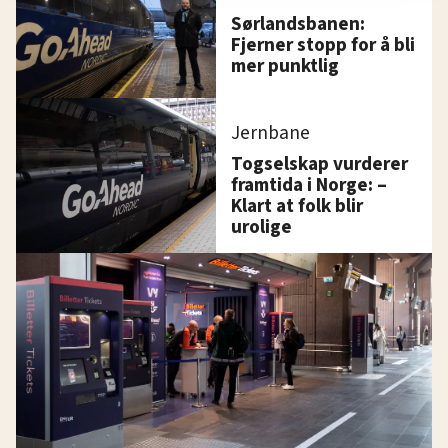
innenfor analyse og annonsering. Disse er angitt i
Sørlandsbanen:
oversikten lengre ned på denne siden.
Fjerner stopp for å bli
mer punktlig
Jernbane
Togselskap vurderer
framtida i Norge: –
Klart at folk blir
urolige