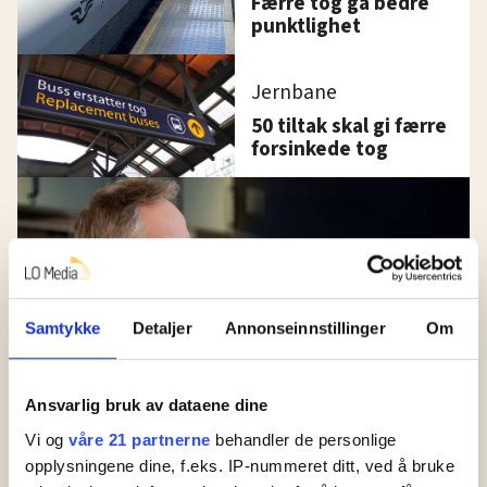
Færre tog ga bedre
punktlighet
Jernbane
50 tiltak skal gi færre
forsinkede tog
Samtykke
Detaljer
Annonseinnstillinger
Om
Ansvarlig bruk av dataene dine
Jernbane
Vi og
våre 21 partnerne
behandler de personlige
Signalfeil og togkaos får
opplysningene dine, f.eks. IP-nummeret ditt, ved å bruke