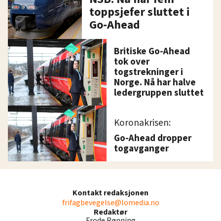
toppsjefer sluttet i
Go-Ahead
Britiske Go-Ahead
tok over
togstrekninger i
Norge. Nå har halve
ledergruppen sluttet
Koronakrisen:
Go-Ahead dropper
togavganger
Kontakt redaksjonen
frifagbevegelse@lomedia.no
Redaktør
Frode Rønning