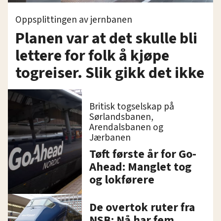
Oppsplittingen av jernbanen
Planen var at det skulle bli
lettere for folk å kjøpe
togreiser. Slik gikk det ikke
Britisk togselskap på
Sørlandsbanen,
Arendalsbanen og
Jærbanen
Tøft første år for Go-
Ahead: Manglet tog
og lokførere
De overtok ruter fra
NSB: Nå har fem