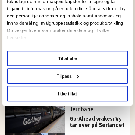
teknologi som informasjonskapsler for å lagre og få
Høyre til å se rødt
tilgang til informasjon på enheten din, sånn at vi kan tilby
deg personlige annonser og innhold samt annonse- og
innholdsmåling, målgruppestatistikk og produktutvikling.
Jernbane
Du velger hvem som bruker dine data og i hvilke
Vy-tildeling skal
hensikter.
granskes av Esa
Under
mer info
kan du lese om hvordan dine personlige
Tillat alle
data behandles og hvordan du kan velge hvordan de skal
Jernbane
brukes. Du kan hele tiden endre eller trekke tilbake ditt
Sørlandsbanen bytter
samtykke fra erklæringen om informasjonskapsler.
Tilpass
til lokaltog de neste
ukene
LO Medias publikasjoner frifagbevegelse.no, hk-nytt.no
Ikke tillat
og fontene.no bruker informasjonskapsler (cookies) for å
lære hvordan våre nettsider blir brukt slik at vi tilby
Jernbane
relevant innhold, tilpassede annonser og utarbeide
statistikk.
Go-Ahead vrakes: Vy
tar over på Sørlandet
Vi deler bare informasjon om hvordan du bruker
nettstedet med LO Medias egne samarbeidspartnere