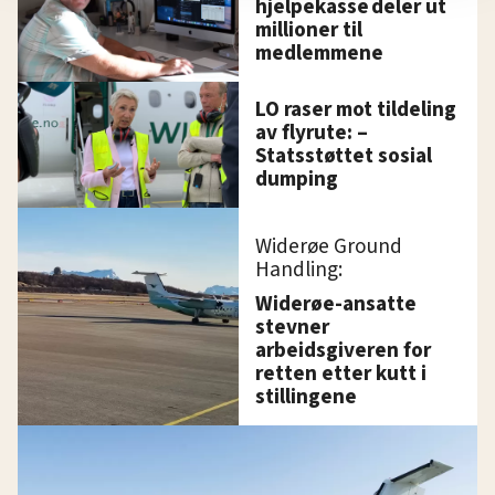
hjelpekasse deler ut
millioner til
innenfor analyse og annonsering. Disse er angitt i
medlemmene
oversikten lengre ned på denne siden.
LO raser mot tildeling
av flyrute: –
Statsstøttet sosial
dumping
Widerøe Ground
Handling:
Widerøe-ansatte
stevner
arbeidsgiveren for
retten etter kutt i
stillingene