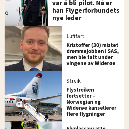
var å bli pilot. Nå er
han Flygerforbundets
nye leder
Luftfart
Kristoffer (30) mistet
drømmejobben i SAS,
men ble tatt under
vingene av Widerøe
Streik
Flystreiken
fortsetter –
Norwegian og
Widerøe kansellerer
flere flygninger
Flyplassansatte