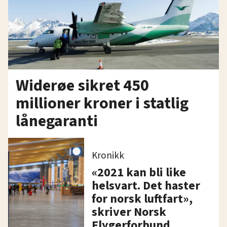
Widerøe sikret 450
millioner kroner i statlig
lånegaranti
Kronikk
«2021 kan bli like
helsvart. Det haster
for norsk luftfart»,
skriver Norsk
Flygerforbund