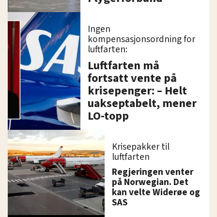
Ingen
kompensasjonsordning for
luftfarten:
Luftfarten må
fortsatt vente på
krisepenger: – Helt
uakseptabelt, mener
LO-topp
Krisepakker til
luftfarten
Regjeringen venter
på Norwegian. Det
kan velte Widerøe og
SAS