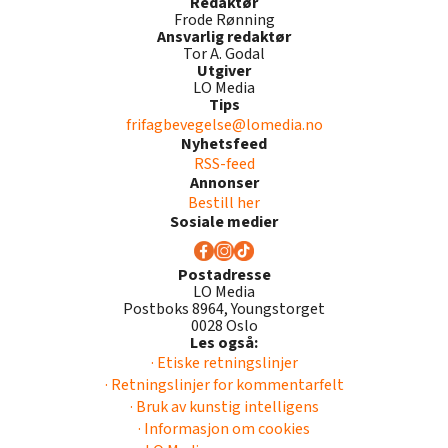
Redaktør
Frode Rønning
Ansvarlig redaktør
Tor A. Godal
Utgiver
LO Media
Tips
frifagbevegelse@lomedia.no
Nyhetsfeed
RSS-feed
Annonser
Bestill her
Sosiale medier
Postadresse
LO Media
Postboks 8964, Youngstorget
0028 Oslo
Les også:
· Etiske retningslinjer
· Retningslinjer for kommentarfelt
· Bruk av kunstig intelligens
· Informasjon om cookies