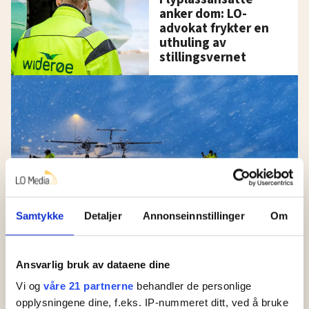
anker dom: LO-
advokat frykter en
uthuling av
stillingsvernet
Samtykke
Detaljer
Annonseinnstillinger
Om
Ugyldige oppsigelser
Flyplassansatte saksøkte
Ansvarlig bruk av dataene dine
Aviator da de ikke fikk
Vi og
våre 21 partnerne
behandler de personlige
opplysningene dine, f.eks. IP-nummeret ditt, ved å bruke