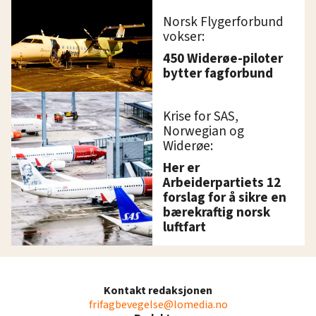
Norsk Flygerforbund
vokser:
450 Widerøe-piloter
bytter fagforbund
Krise for SAS,
Norwegian og
Widerøe:
Her er
Arbeiderpartiets 12
forslag for å sikre en
bærekraftig norsk
luftfart
Kontakt redaksjonen
frifagbevegelse@lomedia.no