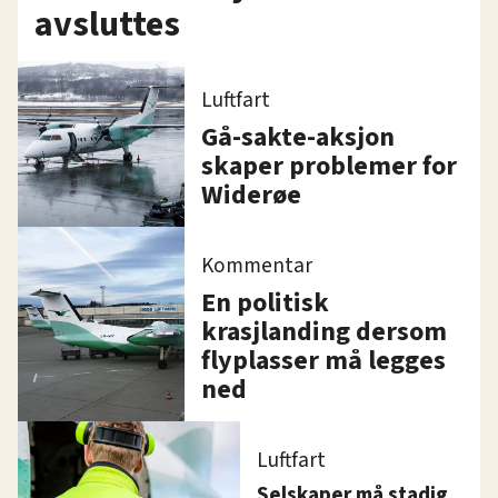
avsluttes
Luftfart
Gå-sakte-aksjon
skaper problemer for
Widerøe
Kommentar
En politisk
krasjlanding dersom
flyplasser må legges
ned
Luftfart
Selskaper må stadig