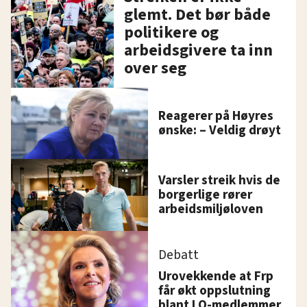
glemt. Det bør både
politikere og
arbeidsgivere ta inn
over seg
Reagerer på Høyres
ønske: – Veldig drøyt
Varsler streik hvis de
borgerlige rører
arbeidsmiljøloven
Debatt
Urovekkende at Frp
får økt oppslutning
blant LO-medlemmer