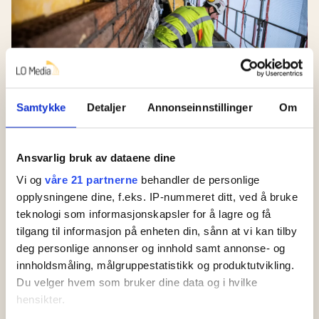
Samtykke
Detaljer
Annonseinnstillinger
Om
Høyre lager ny politikk.
Ansvarlig bruk av dataene dine
Slik slår det ut for
Vi og
våre 21 partnerne
behandler de personlige
arbeidsfolk
opplysningene dine, f.eks. IP-nummeret ditt, ved å bruke
teknologi som informasjonskapsler for å lagre og få
tilgang til informasjon på enheten din, sånn at vi kan tilby
Fryser du på jobb?
deg personlige annonser og innhold samt annonse- og
Dette sier loven
innholdsmåling, målgruppestatistikk og produktutvikling.
Du velger hvem som bruker dine data og i hvilke
Tillitsvalgt? Slik får
hensikter.
du mer tid til vervet