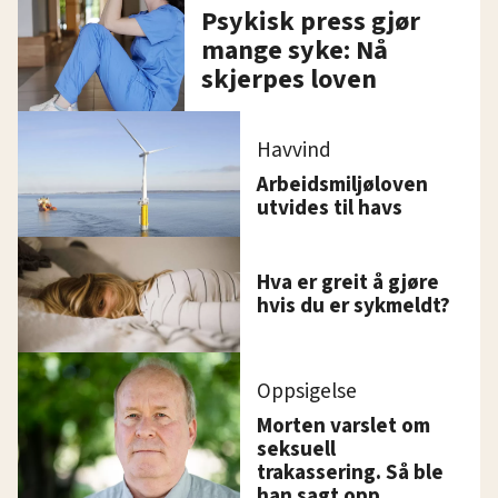
Psykisk press gjør
mange syke: Nå
skjerpes loven
Havvind
Arbeidsmiljøloven
utvides til havs
Hva er greit å gjøre
hvis du er sykmeldt?
Oppsigelse
Morten varslet om
seksuell
trakassering. Så ble
han sagt opp