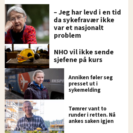
– Jeg har levd i en tid
da sykefravær ikke
var et nasjonalt
problem
NHO vil ikke sende
sjefene på kurs
Anniken føler seg
presset ut i
sykemelding
Tømrer vant to
runder i retten. Nå
ankes saken igjen