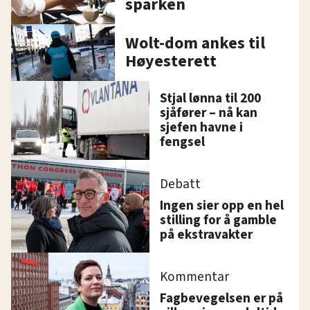
sparken
Wolt-dom ankes til
Høyesterett
Stjal lønna til 200
sjåfører – nå kan
sjefen havne i
fengsel
Debatt
Ingen sier opp en hel
stilling for å gamble
på ekstravakter
Kommentar
Fagbevegelsen er på