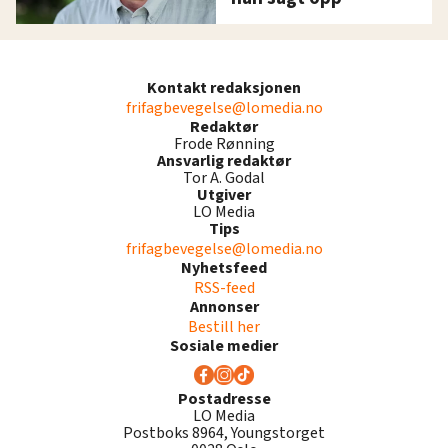
Kontakt redaksjonen
frifagbevegelse@lomedia.no
Redaktør
Frode Rønning
Ansvarlig redaktør
Tor A. Godal
Utgiver
LO Media
Tips
frifagbevegelse@lomedia.no
Nyhetsfeed
RSS-feed
Annonser
Bestill her
Sosiale medier
Postadresse
LO Media
Postboks 8964, Youngstorget