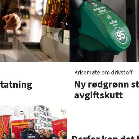
Krisemøte om drivstoff
Ny rødgrønn s
statning
avgiftskutt