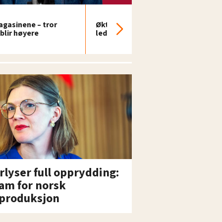
magasinene – tror
Økt arbeidsledighet og færre
blir høyere
ledige stillinger i juli
rlyser full opprydding:
am for norsk
produksjon