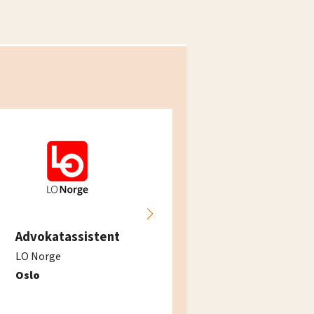
Faglig
Advokatassistent
ungdomssekre
LO Norge
LO Norge
Oslo
Bodø