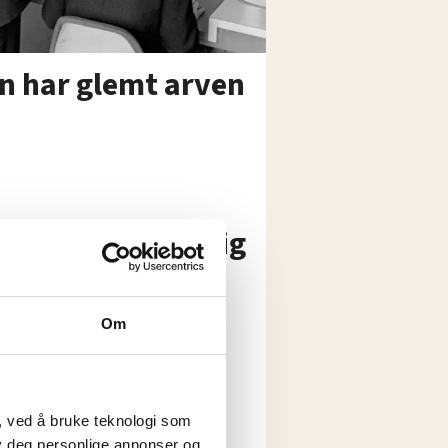
en har glemt arven
kjøpet for ulovlig
Nå er saken
Om
, ved å bruke teknologi som
lby deg personlige annonser og