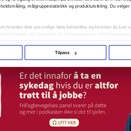
holdsmåling, målgruppestatistikk og produktutvikling. Du velge
Jeg har et prob
Hvem kan hjel
om hvordan dine personlige data behandles og hvordan du kan v
 trekke tilbake ditt samtykke fra erklæringen om informasjonskap
agbevegelse.no, hk-nytt.no og fontene.no bruker informasjonskaps
Tilpass
ukt slik at vi tilby relevant innhold, tilpassede annonser og utarbe
m hvordan du bruker nettstedet med LO Medias egne samarbeidsp
 i oversikten lengre ned på denne siden.