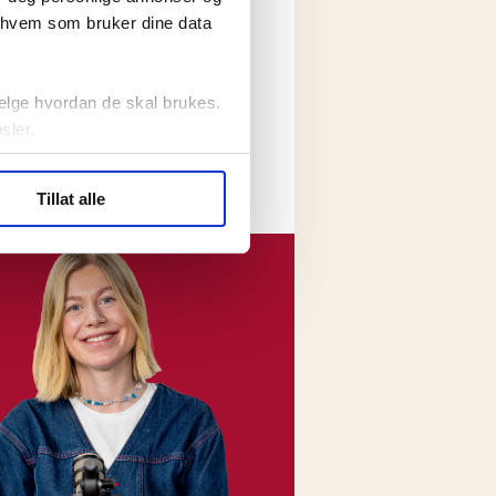
r hvem som bruker dine data
lem på jobb.
pe meg?
elge hvordan de skal brukes.
sler.
ler (cookies) for å lære
Tillat alle
ide statistikk.
artnere innenfor analyse og