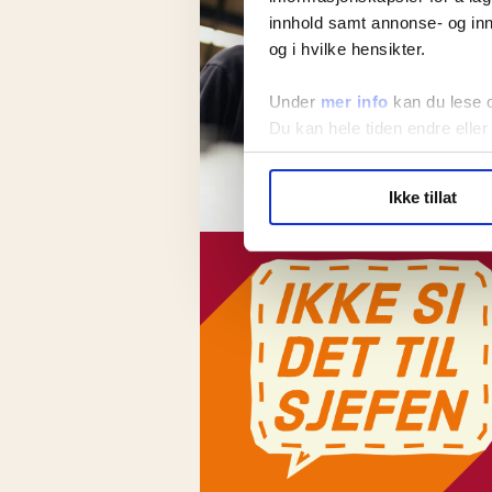
innhold samt annonse- og inn
og i hvilke hensikter.
Under
mer info
kan du lese 
Du kan hele tiden endre eller
LO Medias publikasjoner frif
Ikke tillat
hvordan våre nettsider blir br
Vi deler bare informasjon o
annonsering. Disse er angitt