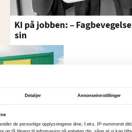
KI på jobben: – Fagbevegels
sin
Anmeldte Felles
søndagsåpent. 
henlagt
Detaljer
Annonseinnstillinger
ine
ndler de personlige opplysningene dine, f.eks. IP-nummeret ditt
re og få tilgang til informasjon på enheten din, sånn at vi kan ti