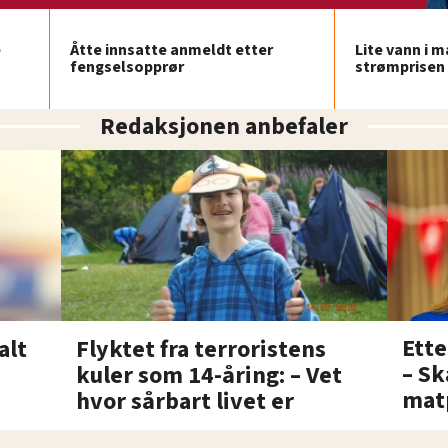
e
Åtte innsatte anmeldt etter
Lite vann i 
fengselsopprør
strømprisen 
Redaksjonen anbefaler
Ette
alt
Flyktet fra terroristens
– Sk
kuler som 14-åring: – Vet
mat
hvor sårbart livet er