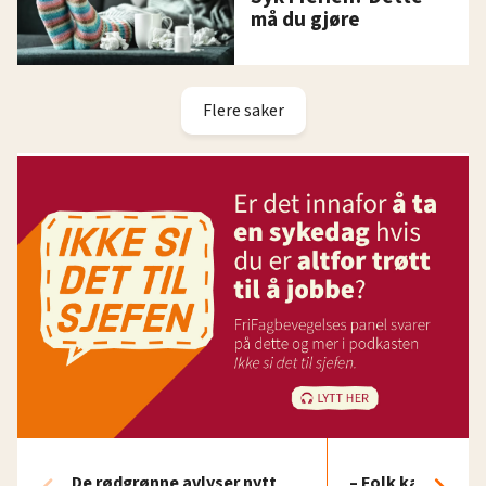
må du gjøre
Flere saker
De rødgrønne avlyser nytt
– Folk kan bli sju