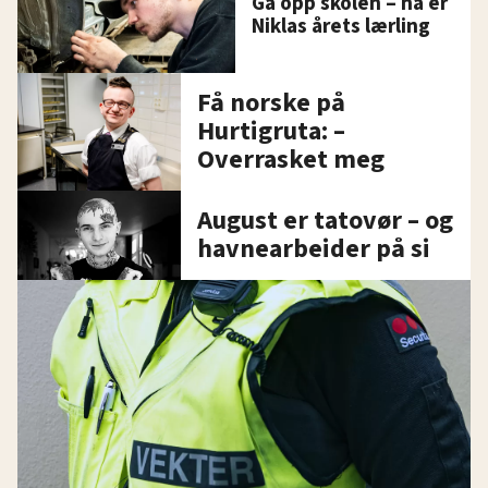
Ga opp skolen – nå er
Niklas årets lærling
Få norske på
Hurtigruta: –
Overrasket meg
August er tatovør – og
havnearbeider på si