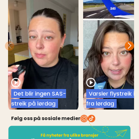
Det blir ingen SAS-
Varsler flystreik i
streik på lørdag
fra lørdag
Følg oss på sosiale medier