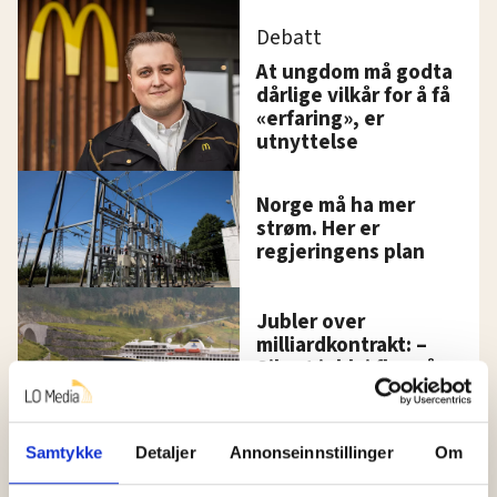
Debatt
At ungdom må godta
dårlige vilkår for å få
«erfaring», er
utnyttelse
Norge må ha mer
strøm. Her er
regjeringens plan
Jubler over
milliardkontrakt: –
Sikret jobb i flere år
Hundrevis av ansatte
Samtykke
Detaljer
Annonseinnstillinger
Om
i Oslo kommune uten
faste oppgaver