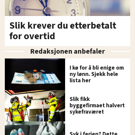
Slik krever du etterbetalt
for overtid
Redaksjonen anbefaler
I kø for å bli enige om
ny lønn. Sjekk hele
lista her
Slik fikk
byggefirmaet halvert
sykefraværet
Syk i ferien? Dette