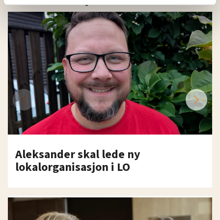
Nytt om folk
relevant innhold, tilpassede annonser og utarbeide
statistikk.
Vi deler bare informasjon om hvordan du bruker
nettstedet med LO Medias egne samarbeidspartnere
innenfor analyse og annonsering. Disse er angitt i
oversikten lengre ned på denne siden.
Aleksander skal lede ny
lokalorganisasjon i LO