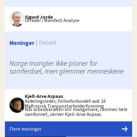
Sigurd Jorde
Utreder i Manifest Analyse
Debatt
Meninger
Norge mangler ikke planer for
samferdsel, men glemmer menneskene
Kjell-Arve Aspaas
Avdelingsleder, Fellesforbundet avd. 16
Midtnorsk Transportarbeiderforening
Når arbeidskraften blir mangelvare, rammes hele
samfunnet, skriver Kjell-Arve Aspaas.
Flere meninger