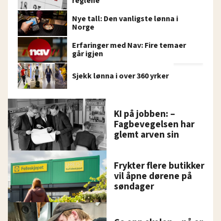
reglene
Nye tall: Den vanligste lønna i
Norge
Erfaringer med Nav: Fire temaer
går igjen
Sjekk lønna i over 360 yrker
KI på jobben: –
Fagbevegelsen har
glemt arven sin
Frykter flere butikker
vil åpne dørene på
søndager